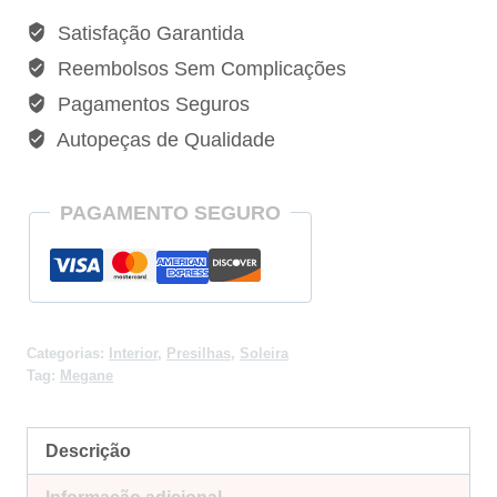
Tampa
Satisfação Garantida
da
Reembolsos Sem Complicações
Soleira
Pagamentos Seguros
Renault
Autopeças de Qualidade
Megane
-
7703077371
PAGAMENTO SEGURO
quantidade
Categorias:
Interior
,
Presilhas
,
Soleira
Tag:
Megane
Descrição