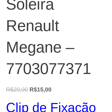
Soleira
Renault
Megane –
7703077371
O
O
R$
20,00
R$
15,00
preço
preço
Clip de Fixação
original
atual