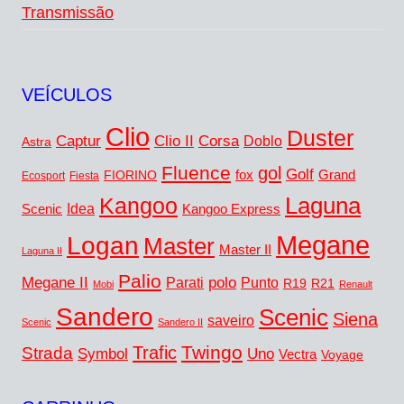
Transmissão
VEÍCULOS
Clio
Duster
Captur
Corsa
Clio II
Doblo
Astra
Fluence
gol
Golf
FIORINO
fox
Grand
Ecosport
Fiesta
Laguna
Kangoo
Idea
Scenic
Kangoo Express
Megane
Logan
Master
Master II
Laguna II
Palio
Megane II
polo
Punto
Parati
R19
R21
Mobi
Renault
Sandero
Scenic
Siena
saveiro
Scenic
Sandero II
Twingo
Trafic
Strada
Symbol
Uno
Vectra
Voyage