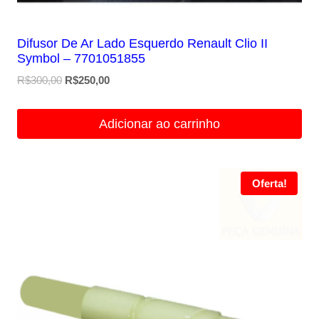
Difusor De Ar Lado Esquerdo Renault Clio II
Symbol – 7701051855
O
O
R$
300,00
R$
250,00
preço
preço
original
atual
Adicionar ao carrinho
era:
é:
R$300,00.
R$250,00.
Oferta!