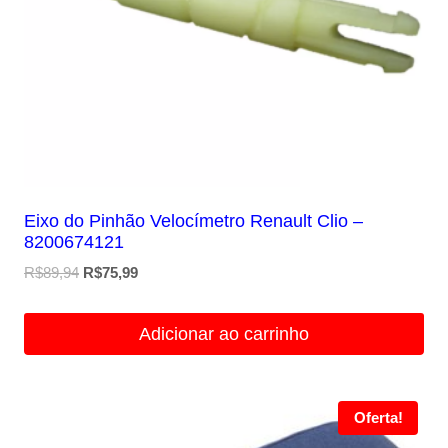
Eixo do Pinhão Velocímetro Renault Clio –
8200674121
O
O
R$
89,94
R$
75,99
preço
preço
original
atual
Adicionar ao carrinho
era:
é:
R$89,94.
R$75,99.
Oferta!