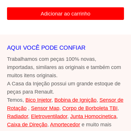
preço
preço
original
atual
Adicionar ao carrinho
era:
é:
R$650,00.
R$300,00.
AQUI VOCÊ PODE CONFIAR
Trabalhamos com peças 100% novas,
importadas, similares as originais e também com
muitos itens originais.
A Casa da Injeção possui um grande estoque de
peças para Renault.
Temos,
Bico Injetor
,
Bobina de Ignição
,
Sensor de
Rotação
,
Sensor Map
,
Corpo de Borboleta TBI
,
Radiador
,
Eletroventilador
,
Junta Homocinetica
,
Caixa de Direção
,
Amortecedor
e muito mais