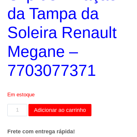
era:
é:
da Tampa da
R$20,00.
R$15,00.
Soleira Renault
Megane –
7703077371
Em estoque
Clip
Adicionar ao carrinho
de
Fixação
Frete com entrega rápida!
da