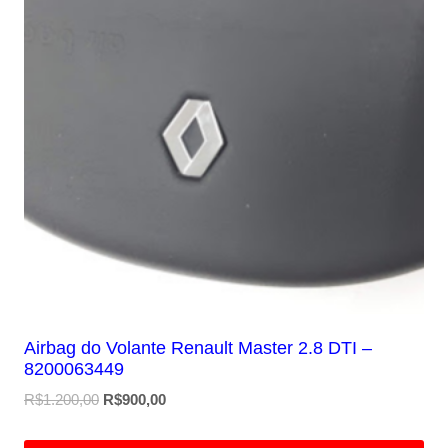
Airbag do Volante Renault Master 2.8 DTI –
8200063449
O
O
R$
1.200,00
R$
900,00
preço
preço
original
atual