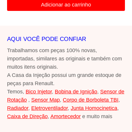
original
atual
Adicionar ao carrinho
era:
é:
R$162,00.
R$149,00.
AQUI VOCÊ PODE CONFIAR
Trabalhamos com peças 100% novas,
importadas, similares as originais e também com
muitos itens originais.
A Casa da Injeção possui um grande estoque de
peças para Renault.
Temos,
Bico Injetor
,
Bobina de Ignição
,
Sensor de
Rotação
,
Sensor Map
,
Corpo de Borboleta TBI
,
Radiador
,
Eletroventilador
,
Junta Homocinetica
,
Caixa de Direção
,
Amortecedor
e muito mais