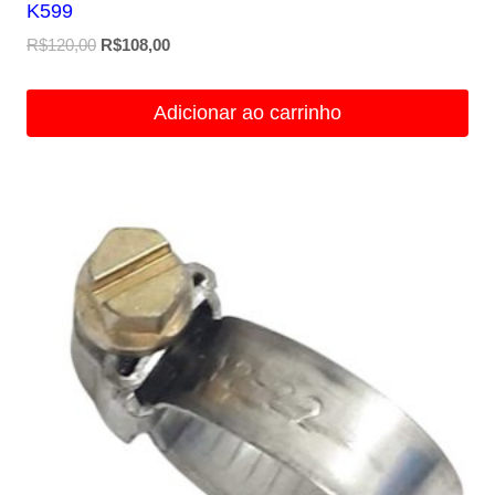
K599
O
O
R$
120,00
R$
108,00
preço
preço
original
atual
Adicionar ao carrinho
era:
é:
R$120,00.
R$108,00.