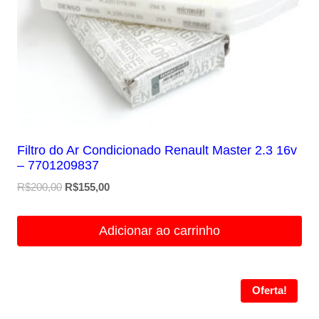
Filtro do Ar Condicionado Renault Master 2.3 16v
– 7701209837
O
O
R$
200,00
R$
155,00
preço
preço
original
atual
Adicionar ao carrinho
era:
é:
R$200,00.
R$155,00.
Oferta!