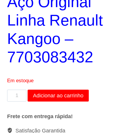
Aço Original
R$26,00.
R$19,50.
Linha Renault
Kangoo –
7703083432
Em estoque
Braçadeira
Adicionar ao carrinho
de
Aço
Frete com entrega rápida!
40-
60mm
Satisfação Garantida