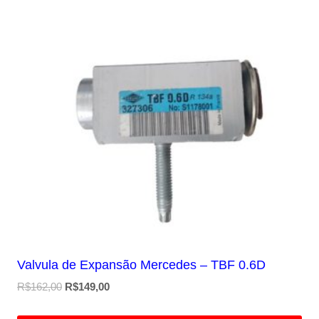
Valvula de Expansão Mercedes – TBF 0.6D
O
O
R$
162,00
R$
149,00
preço
preço