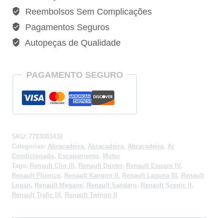
Renault
Reembolsos Sem Complicações
Duster
Pagamentos Seguros
-
Autopeças de Qualidade
7703083432
quantidade
PAGAMENTO SEGURO
SKU:
7703083432
Categorias:
Abraçadeira
,
Abraçadeira
,
Abraçadeira
,
Ar
Condicionado
,
Escapamento
,
Motor
Tags:
Renault Clio III
,
Renault Duster
,
Renault Espace IV
,
Renault Fluence
,
Renault Kangoo II
,
Renault Laguna III
,
Renault
Logan
,
Renault Megane
,
Renault Sandero
,
Renault Scenic II
,
Renault Trafic III
,
Renault Twingo II