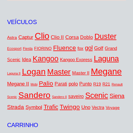
VEÍCULOS
Clio
Duster
Captur
Corsa
Clio II
Doblo
Astra
Fluence
gol
Golf
FIORINO
fox
Grand
Ecosport
Fiesta
Laguna
Kangoo
Idea
Scenic
Kangoo Express
Megane
Logan
Master
Master II
Laguna II
Palio
Megane II
polo
Punto
Parati
R19
R21
Mobi
Renault
Sandero
Scenic
Siena
saveiro
Scenic
Sandero II
Twingo
Trafic
Strada
Symbol
Uno
Vectra
Voyage
CARRINHO