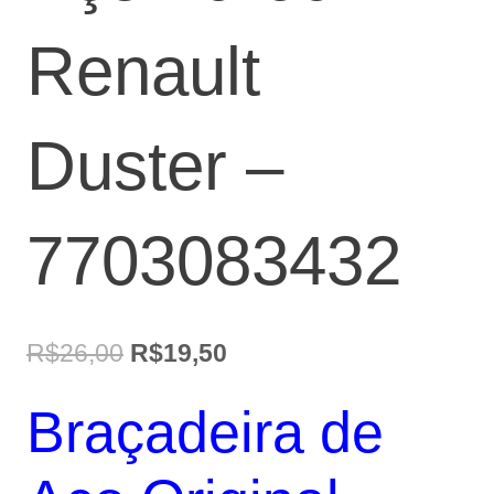
Renault
Duster –
7703083432
O
O
R$
26,00
R$
19,50
preço
preço
Braçadeira de
original
atual
era:
é: