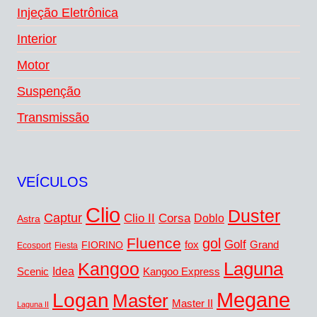
Injeção Eletrônica
Interior
Motor
Suspenção
Transmissão
VEÍCULOS
Clio
Duster
Captur
Corsa
Clio II
Doblo
Astra
Fluence
gol
Golf
fox
Grand
FIORINO
Ecosport
Fiesta
Kangoo
Laguna
Idea
Scenic
Kangoo Express
Megane
Logan
Master
Master II
Laguna II