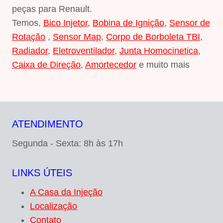
peças para Renault.
Temos,
Bico Injetor
,
Bobina de Ignição
,
Sensor de
Rotação
,
Sensor Map
,
Corpo de Borboleta TBI
,
Radiador
,
Eletroventilador
,
Junta Homocinetica
,
Caixa de Direção
,
Amortecedor
e muito mais
ATENDIMENTO
Segunda - Sexta: 8h às 17h
LINKS ÚTEIS
A Casa da Injeção
Localização
Contato