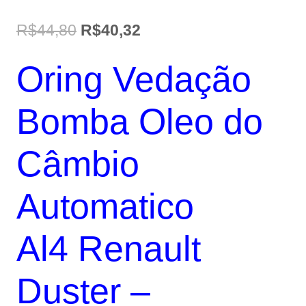
O
O
R$
44,80
R$
40,32
preço
preço
Oring Vedação
original
atual
era:
é:
Bomba Oleo do
R$44,80.
R$40,32.
Câmbio
Automatico
Al4 Renault
Duster –