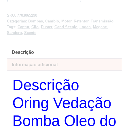
SKU:
7703065290
Categorias:
Bombas
,
Cambio
,
Motor
,
Retentor
,
Transmissão
Tags:
Captur
,
Clio
,
Duster
,
Gand Scenic
,
Logan
,
Megane
,
Sandero
,
Scenic
Descrição
Informação adicional
Descrição
Oring Vedação
Bomba Oleo do