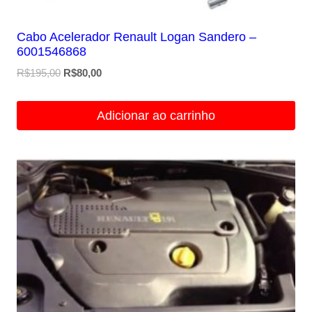
Cabo Acelerador Renault Logan Sandero –
6001546868
O
O
R$
195,00
R$
80,00
preço
preço
original
atual
Adicionar ao carrinho
era:
é:
R$195,00.
R$80,00.