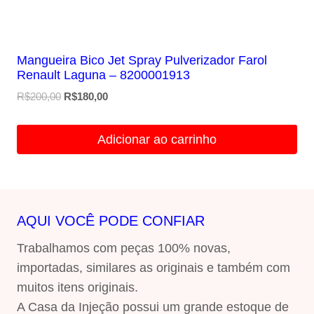
Mangueira Bico Jet Spray Pulverizador Farol
Renault Laguna – 8200001913
O
O
R$
200,00
R$
180,00
preço
preço
original
atual
Adicionar ao carrinho
era:
é:
R$200,00.
R$180,00.
AQUI VOCÊ PODE CONFIAR
Trabalhamos com peças 100% novas,
importadas, similares as originais e também com
muitos itens originais.
A Casa da Injeção possui um grande estoque de