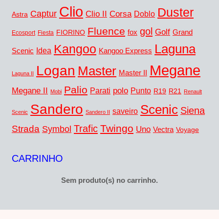
Clio
Duster
Captur
Clio II
Corsa
Doblo
Astra
Fluence
gol
Golf
fox
Grand
FIORINO
Ecosport
Fiesta
Kangoo
Laguna
Idea
Scenic
Kangoo Express
Megane
Logan
Master
Master II
Laguna II
Palio
Megane II
polo
Punto
Parati
R19
R21
Mobi
Renault
Sandero
Scenic
Siena
saveiro
Scenic
Sandero II
Twingo
Trafic
Strada
Symbol
Uno
Vectra
Voyage
CARRINHO
Sem produto(s) no carrinho.