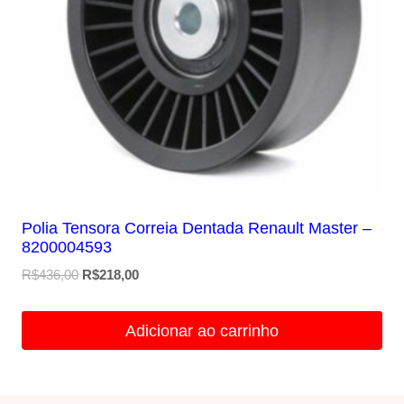
Polia Tensora Correia Dentada Renault Master –
8200004593
O
O
R$
436,00
R$
218,00
preço
preço
original
atual
Adicionar ao carrinho
era:
é:
R$436,00.
R$218,00.