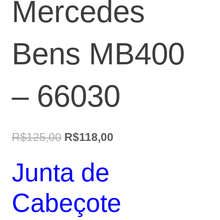
Mercedes
Bens MB400
– 66030
O
O
R$
125,00
R$
118,00
preço
preço
Junta de
original
atual
era:
é:
Cabeçote
R$125,00.
R$118,00.