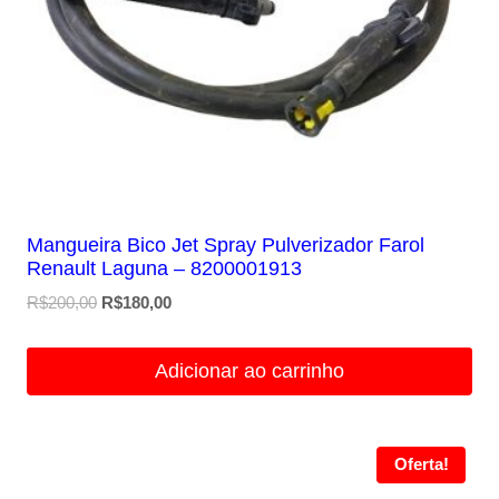
Mangueira Bico Jet Spray Pulverizador Farol
Renault Laguna – 8200001913
O
O
R$
200,00
R$
180,00
preço
preço
original
atual
Adicionar ao carrinho
era:
é:
R$200,00.
R$180,00.
Oferta!