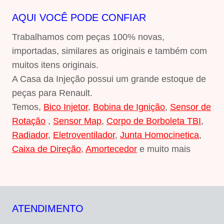
AQUI VOCÊ PODE CONFIAR
Trabalhamos com peças 100% novas,
importadas, similares as originais e também com
muitos itens originais.
A Casa da Injeção possui um grande estoque de
peças para Renault.
Temos,
Bico Injetor
,
Bobina de Ignição
,
Sensor de
Rotação
,
Sensor Map
,
Corpo de Borboleta TBI
,
Radiador
,
Eletroventilador
,
Junta Homocinetica
,
Caixa de Direção
,
Amortecedor
e muito mais
ATENDIMENTO