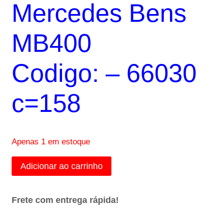
Mercedes Bens
MB400
Codigo: – 66030
c=158
Apenas 1 em estoque
Junta
Adicionar ao carrinho
de
Cabeçote
Frete com entrega rápida!
Mercedes
Bens