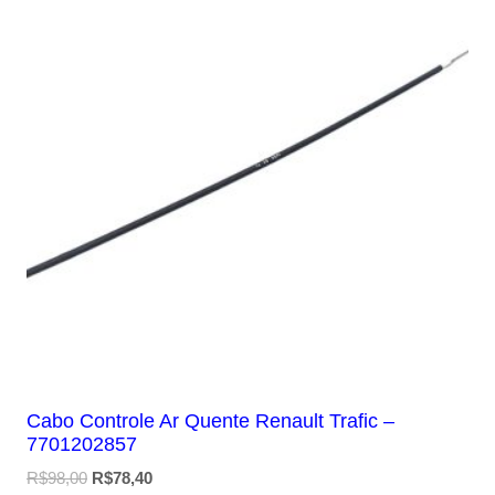
Cabo Controle Ar Quente Renault Trafic –
7701202857
O
O
R$
98,00
R$
78,40