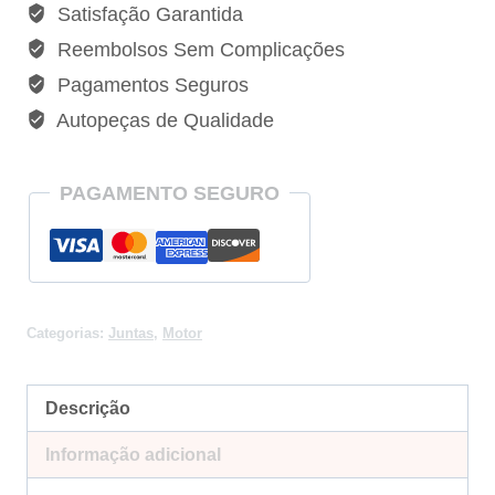
Satisfação Garantida
MB400
Reembolsos Sem Complicações
-
Pagamentos Seguros
66030
Autopeças de Qualidade
quantidade
PAGAMENTO SEGURO
Categorias:
Juntas
,
Motor
Descrição
Informação adicional