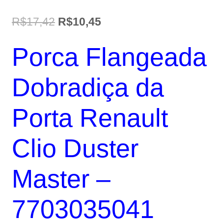
O
O
R$
17,42
R$
10,45
preço
preço
Porca Flangeada
original
atual
era:
é:
Dobradiça da
R$17,42.
R$10,45.
Porta Renault
Clio Duster
Master –
7703035041