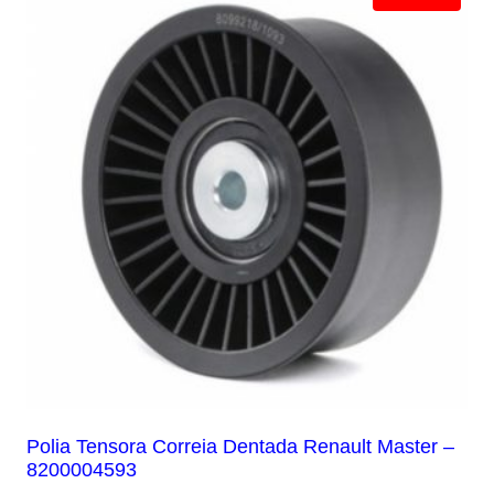
Polia Tensora Correia Dentada Renault Master –
8200004593