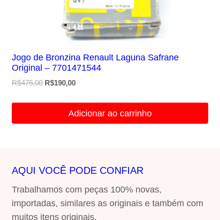
Jogo de Bronzina Renault Laguna Safrane
Original – 7701471544
O
O
R$
475,00
R$
190,00
preço
preço
original
atual
Adicionar ao carrinho
era:
é:
R$475,00.
R$190,00.
AQUI VOCÊ PODE CONFIAR
Trabalhamos com peças 100% novas,
importadas, similares as originais e também com
muitos itens originais.