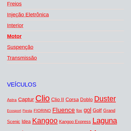
Freios
Injeção Eletrônica
Interior
Motor
Suspenção
Transmissão
VEÍCULOS
Clio
Duster
Captur
Clio II
Corsa
Doblo
Astra
Fluence
gol
Golf
fox
Grand
FIORINO
Ecosport
Fiesta
Kangoo
Laguna
Idea
Scenic
Kangoo Express