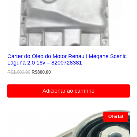
Carter do Oleo do Motor Renault Megane Scenic
Laguna 2.0 16v – 8200728381
O
O
R$
1.600,00
R$
800,00
preço
preço
original
atual
Adicionar ao carrinho
era:
é:
R$1.600,00.
R$800,00.
Oferta!