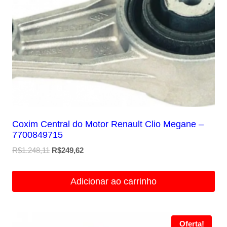
Coxim Central do Motor Renault Clio Megane –
7700849715
O
O
R$
1.248,11
R$
249,62
preço
preço
original
atual
Adicionar ao carrinho
era:
é:
R$1.248,11.
R$249,62.
Oferta!