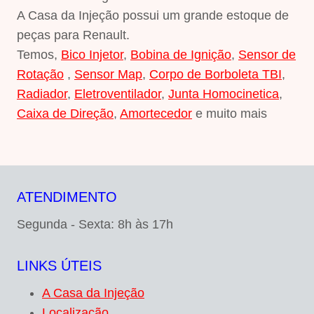
A Casa da Injeção possui um grande estoque de
peças para Renault.
Temos,
Bico Injetor
,
Bobina de Ignição
,
Sensor de
Rotação
,
Sensor Map
,
Corpo de Borboleta TBI
,
Radiador
,
Eletroventilador
,
Junta Homocinetica
,
Caixa de Direção
,
Amortecedor
e muito mais
ATENDIMENTO
Segunda - Sexta: 8h às 17h
LINKS ÚTEIS
A Casa da Injeção
Localização