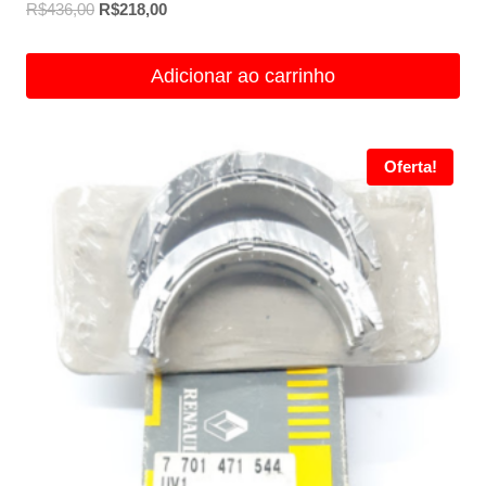
O
O
R$
436,00
R$
218,00
preço
preço
original
atual
Adicionar ao carrinho
era:
é:
R$436,00.
R$218,00.
Oferta!