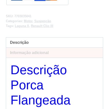
SKU:
7703035041
Categorias:
Motor
,
Suspenção
Tags:
Laguna II
,
Renault Clio III
Descrição
Informação adicional
Descrição
Porca
Flangeada