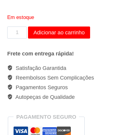
Em estoque
Porca
Adicionar ao carrinho
Flangeada
Dobradica
Frete com entrega rápida!
da
Porta
Satisfação Garantida
Renault
Reembolsos Sem Complicações
Clio
Pagamentos Seguros
Duster
Autopeças de Qualidade
Master
-
7703035041
PAGAMENTO SEGURO
quantidade