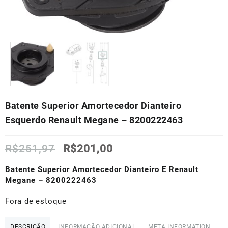
Batente Superior Amortecedor Dianteiro
Esquerdo Renault Megane – 8200222463
O
O
R$
251,97
R$
201,00
preço
preço
original
atual
Batente Superior Amortecedor Dianteiro E Renault
era:
é:
Megane – 8200222463
R$251,97.
R$201,00.
Fora de estoque
DESCRIÇÃO
INFORMAÇÃO ADICIONAL
META INFORMATION