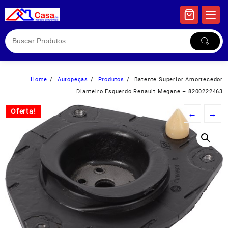
Skip
to
content
Home
Autopeças
Produtos
Batente Superior Amortecedor
Dianteiro Esquerdo Renault Megane – 8200222463
Oferta!
Oferta!
←
→