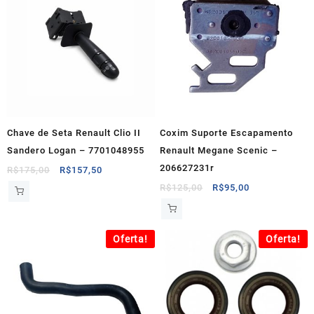
Chave de Seta Renault Clio II
Coxim Suporte Escapamento
Sandero Logan – 7701048955
Renault Megane Scenic –
206627231r
O
O
R$
175,00
R$
157,50
preço
preço
O
O
R$
125,00
R$
95,00
original
atual
preço
preço
era:
é:
original
atual
R$175,00.
R$157,50.
era:
é:
Oferta!
Oferta!
R$125,00.
R$95,00.