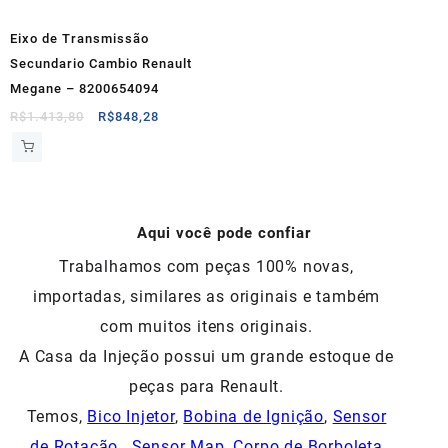
Eixo de Transmissão
Secundario Cambio Renault
Megane – 8200654094
O
O
R$
1.413,80
R$
848,28
preço
preço
original
atual
era:
é:
R$1.413,80.
R$848,28.
Aqui você pode confiar
Trabalhamos com peças 100% novas,
importadas, similares as originais e também
com muitos itens originais.
A Casa da Injeção possui um grande estoque de
peças para Renault.
Temos,
Bico Injetor
,
Bobina de Ignição
,
Sensor
de Rotação
,
Sensor Map
,
Corpo de Borboleta