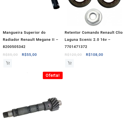
Mangueira Superior do
Retentor Comando Renault Clio
Radiador Renault Megane II –
Laguna Scenic 2.0 16v –
8200505342
7701471372
O
O
O
O
R$
85,00
R$
55,00
R$
120,00
R$
108,00
preço
preço
preço
preço
original
atual
original
atual
era:
é:
era:
é:
Oferta!
R$85,00.
R$55,00.
R$120,00.
R$108,00.