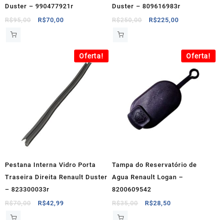
Duster – 990477921r
Duster – 809616983r
O
O
O
O
R$
95,00
R$
70,00
R$
250,00
R$
225,00
preço
preço
preço
preço
original
atual
original
atual
era:
é:
era:
é:
Oferta!
Oferta!
R$95,00.
R$70,00.
R$250,00.
R$225,00.
Pestana Interna Vidro Porta
Tampa do Reservatório de
Traseira Direita Renault Duster
Agua Renault Logan –
– 823300033r
8200609542
O
O
O
O
R$
70,00
R$
42,99
R$
35,00
R$
28,50
preço
preço
preço
preço