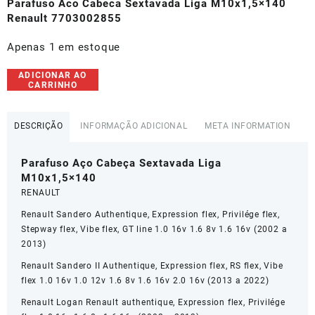
original
atual
Parafuso Aco Cabeca Sextavada Liga M10x1,5×140
era:
é:
Renault 7703002855
R$55,00.
R$52,00.
Apenas 1 em estoque
Parafuso
ADICIONAR AO
CARRINHO
Aco
Cabeca
Sextavada
DESCRIÇÃO
INFORMAÇÃO ADICIONAL
META INFORMATION
Liga
M10x1,5x140
Parafuso Aço Cabeça Sextavada Liga
Renault
M10x1,5×140
Captur
7703002855
RENAULT
quantidade
Renault Sandero Authentique, Expression flex, Privilége flex,
Stepway flex, Vibe flex, GT line 1.0 16v 1.6 8v 1.6 16v (2002 a
2013)
Renault Sandero II Authentique, Expression flex, RS flex, Vibe
flex 1.0 16v 1.0 12v 1.6 8v 1.6 16v 2.0 16v (2013 a 2022)
Renault Logan Renault authentique, Expression flex, Privilége