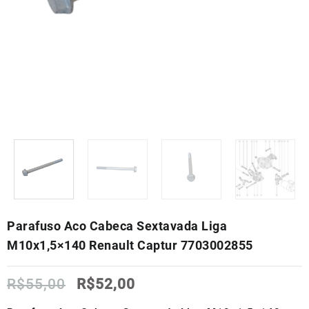
Parafuso Aco Cabeca Sextavada Liga
M10x1,5×140 Renault Captur 7703002855
O
O
R$
55,00
R$
52,00
preço
preço