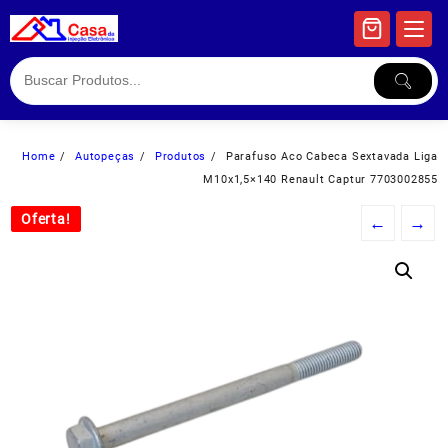
Skip
to
content
Home
Autopeças
Produtos
Parafuso Aco Cabeca Sextavada Liga
M10x1,5×140 Renault Captur 7703002855
Oferta!
Oferta!
←
→