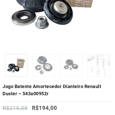
Jogo Batente Amortecedor Dianteiro Renault
Duster – 543a00952r
O
O
R$
216,00
R$
194,00
preço
preço