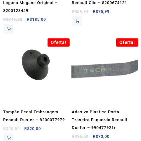
Laguna Megane Original –
Renault Clio – 8200674121
8200128449
O
O
R$
89,94
R$
75,99
preço
preço
O
O
R$
346,22
R$
185,00
original
atual
preço
preço
era:
é:
original
atual
R$89,94.
R$75,99.
era:
é:
Oferta!
Oferta!
R$346,22.
R$185,00.
Tampão Pedal Embreagem
Adesivo Plastico Porta
Renault Duster – 8200077979
Traseira Esquerda Renault
Duster – 990477921r
O
O
R$
26,50
R$
20,00
preço
preço
O
O
R$
95,00
R$
70,00