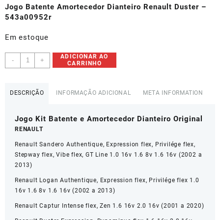
original
atual
Jogo Batente Amortecedor Dianteiro Renault Duster –
era:
é:
543a00952r
R$216,00.
R$194,00.
Em estoque
Jogo
ADICIONAR AO
-
+
CARRINHO
Batente
Amortecedor
Dianteiro
DESCRIÇÃO
INFORMAÇÃO ADICIONAL
META INFORMATION
Renault
Duster
Jogo Kit Batente e Amortecedor Dianteiro Original
-
543a00952r
RENAULT
quantidade
Renault Sandero Authentique, Expression flex, Privilége flex,
Stepway flex, Vibe flex, GT Line 1.0 16v 1.6 8v 1.6 16v (2002 a
2013)
Renault Logan Authentique, Expression flex, Privilége flex 1.0
16v 1.6 8v 1.6 16v (2002 a 2013)
Renault Captur Intense flex, Zen 1.6 16v 2.0 16v (2001 a 2020)