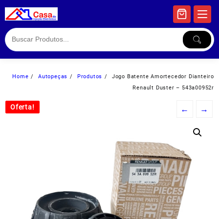
Skip
to
content
Home
Autopeças
Produtos
Jogo Batente Amortecedor Dianteiro
Renault Duster – 543a00952r
Oferta!
Oferta!
←
→