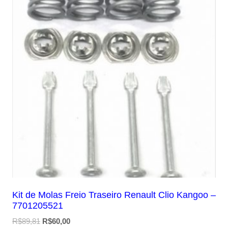
Kit de Molas Freio Traseiro Renault Clio Kangoo –
7701205521
O
O
R$
89,81
R$
60,00