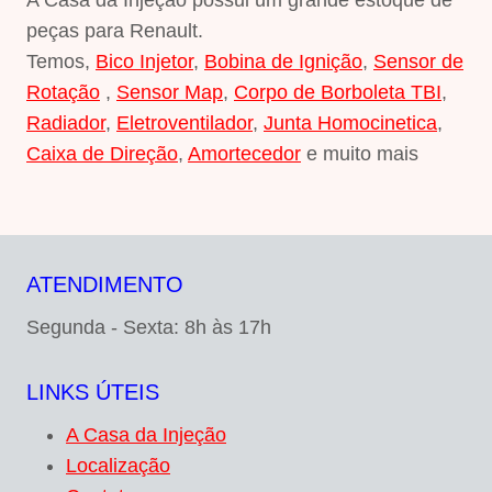
A Casa da Injeção possui um grande estoque de
peças para Renault.
Temos,
Bico Injetor
,
Bobina de Ignição
,
Sensor de
Rotação
,
Sensor Map
,
Corpo de Borboleta TBI
,
Radiador
,
Eletroventilador
,
Junta Homocinetica
,
Caixa de Direção
,
Amortecedor
e muito mais
ATENDIMENTO
Segunda - Sexta: 8h às 17h
LINKS ÚTEIS
A Casa da Injeção
Localização