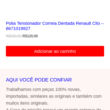
Polia Tensionador Correia Dentada Renault Clio –
8671019927
O
O
R$
150,00
R$
120,00
preço
preço
original
atual
Adicionar ao carrinho
era:
é:
R$150,00.
R$120,00.
AQUI VOCÊ PODE CONFIAR
Trabalhamos com peças 100% novas,
importadas, similares as originais e também com
muitos itens originais.