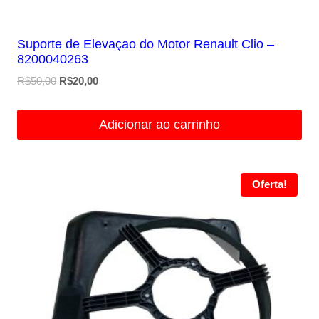
Suporte de Elevaçao do Motor Renault Clio –
8200040263
O
O
R$
50,00
R$
20,00
preço
preço
original
atual
Adicionar ao carrinho
era:
é:
R$50,00.
R$20,00.
Oferta!