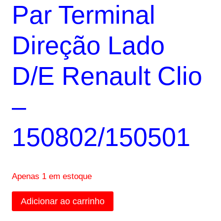
Par Terminal
original
atual
era:
é:
Direção Lado
R$192,00.
R$180,00.
D/E Renault Clio
–
150802/150501
Apenas 1 em estoque
Par
Adicionar ao carrinho
Terminal