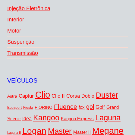
Injeção Eletrônica
Interior
Motor
Suspenção
Transmissão
VEÍCULOS
Clio
Duster
Captur
Corsa
Clio II
Doblo
Astra
Fluence
gol
Golf
FIORINO
fox
Grand
Ecosport
Fiesta
Laguna
Kangoo
Idea
Scenic
Kangoo Express
Megane
Logan
Master
Master II
Laguna II