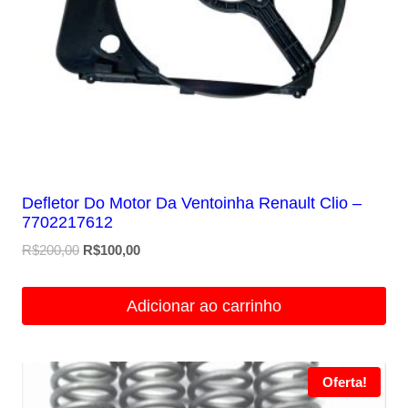
Defletor Do Motor Da Ventoinha Renault Clio –
7702217612
O
O
R$
200,00
R$
100,00
preço
preço
original
atual
Adicionar ao carrinho
era:
é:
R$200,00.
R$100,00.
Oferta!