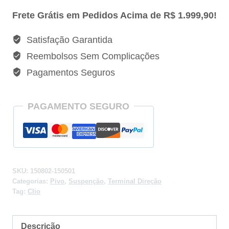
Direção
Frete Grátis em Pedidos Acima de R$ 1.999,90!
Lado
D/E
Satisfação Garantida
Renault
Reembolsos Sem Complicações
Clio
Pagamentos Seguros
-150802/150501
quantidade
PAGAMENTO SEGURO
SKU:
150802-150501
Categorias:
Pivo
,
Suspenção
,
Terminal Direção
Tag:
Clio
Descrição