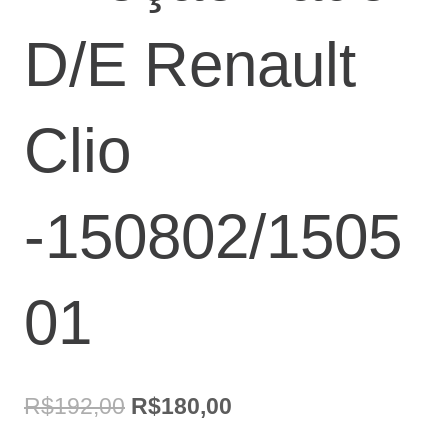
D/E Renault
Clio
-150802/1505
01
O
O
R$
192,00
R$
180,00
preço
preço