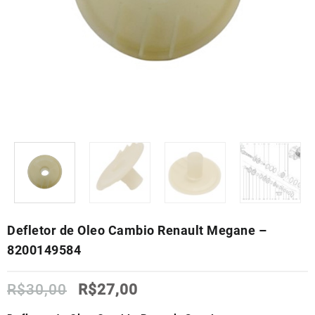
Defletor de Oleo Cambio Renault Megane –
8200149584
O
O
R$
30,00
R$
27,00
preço
preço