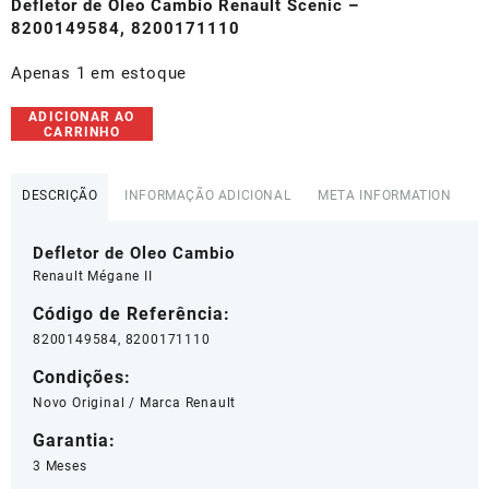
original
atual
Defletor de Oleo Cambio Renault Scenic –
era:
é:
8200149584, 8200171110
R$30,00.
R$27,00.
Apenas 1 em estoque
Defletor
ADICIONAR AO
CARRINHO
de
Oleo
Cambio
DESCRIÇÃO
INFORMAÇÃO ADICIONAL
META INFORMATION
Renault
Megane
Defletor de Oleo Cambio
-
8200149584
Renault Mégane II
quantidade
Código de Referência:
8200149584, 8200171110
Condições:
Novo Original / Marca Renault
Garantia:
3 Meses