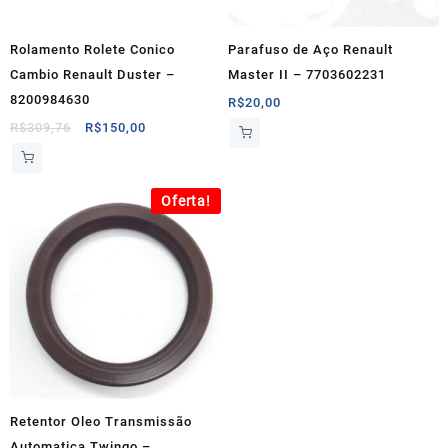
Rolamento Rolete Conico
Parafuso de Aço Renault
Cambio Renault Duster –
Master II – 7703602231
8200984630
R$
20,00
O
O
R$
309,76
R$
150,00
preço
preço
original
atual
era:
é:
Oferta!
R$309,76.
R$150,00.
Retentor Oleo Transmissão
Automatica Twingo –