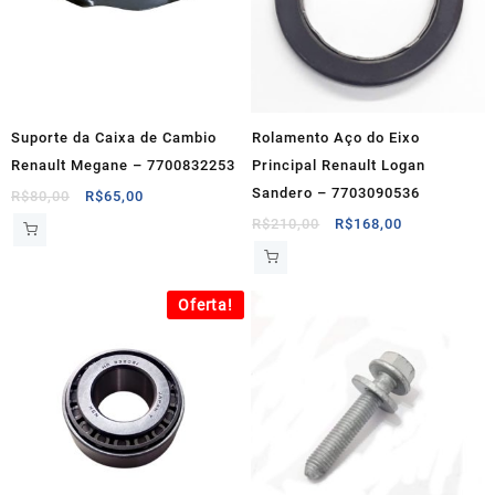
Suporte da Caixa de Cambio
Rolamento Aço do Eixo
Renault Megane – 7700832253
Principal Renault Logan
Sandero – 7703090536
O
O
R$
80,00
R$
65,00
preço
preço
O
O
R$
210,00
R$
168,00
original
atual
preço
preço
era:
é:
original
atual
R$80,00.
R$65,00.
era:
é:
Oferta!
R$210,00.
R$168,00.