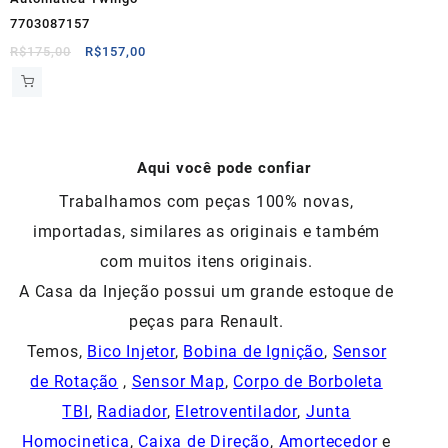
7703087157
O
O
R$
175,00
R$
157,00
preço
preço
original
atual
era:
é:
R$175,00.
R$157,00.
Aqui você pode confiar
Trabalhamos com peças 100% novas,
importadas, similares as originais e também
com muitos itens originais.
A Casa da Injeção possui um grande estoque de
peças para Renault.
Temos,
Bico Injetor
,
Bobina de Ignição
,
Sensor
de Rotação
,
Sensor Map
,
Corpo de Borboleta
TBI
,
Radiador
,
Eletroventilador
,
Junta
Homocinetica
,
Caixa de Direção
,
Amortecedor
e