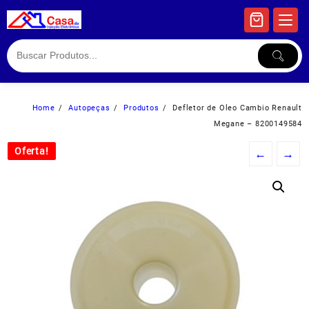
Skip
to
content
Home
Autopeças
Produtos
Defletor de Oleo Cambio Renault
Megane – 8200149584
Oferta!
Oferta!
←
→