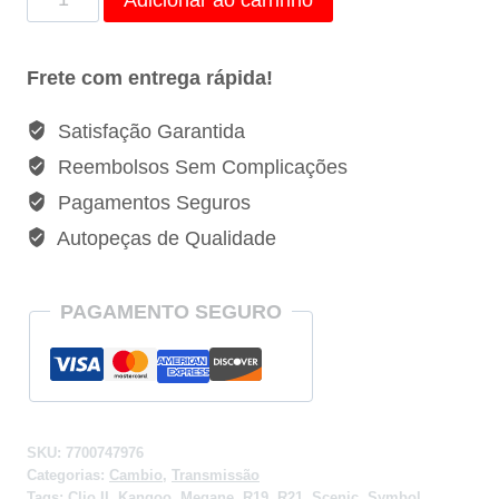
de
Oleo
Frete com entrega rápida!
da
Caixa
Satisfação Garantida
Marchas
Reembolsos Sem Complicações
Renault
Pagamentos Seguros
Kangoo
Autopeças de Qualidade
-
7700747976
quantidade
PAGAMENTO SEGURO
SKU:
7700747976
Categorias:
Cambio
,
Transmissão
Tags:
Clio II
,
Kangoo
,
Megane
,
R19
,
R21
,
Scenic
,
Symbol
,