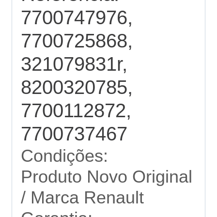
7700747976,
7700725868,
321079831r,
8200320785,
7700112872,
7700737467
Condições:
Produto Novo Original
/ Marca Renault