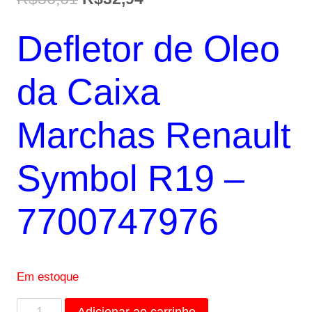
preço
preço
Defletor de Oleo
original
atual
era:
é:
da Caixa
R$36,61.
R$32,94.
Marchas Renault
Symbol R19 –
7700747976
Em estoque
Defletor
Adicionar ao carrinho