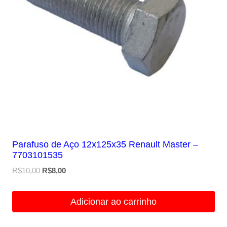
Parafuso de Aço 12x125x35 Renault Master –
7703101535
O
O
R$
10,00
R$
8,00
preço
preço
original
atual
Adicionar ao carrinho
era:
é:
R$10,00.
R$8,00.