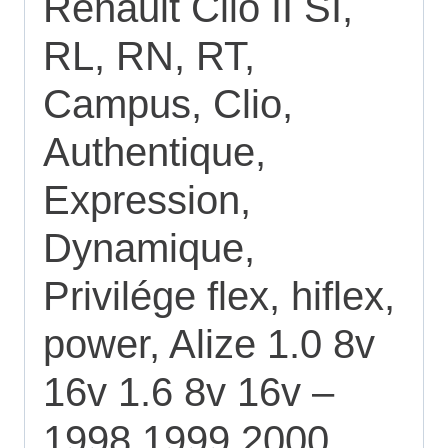
Renault Clio II SI,
RL, RN, RT,
Campus, Clio,
Authentique,
Expression,
Dynamique,
Privilége flex, hiflex,
power, Alize 1.0 8v
16v 1.6 8v 16v –
1998 1999 2000