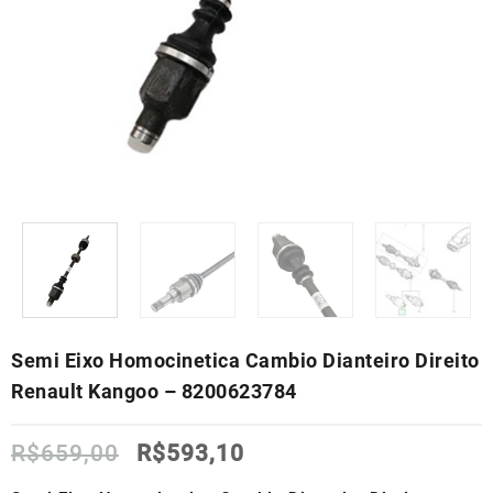
Semi Eixo Homocinetica Cambio Dianteiro Direito
Renault Kangoo – 8200623784
O
O
R$
659,00
R$
593,10
preço
preço