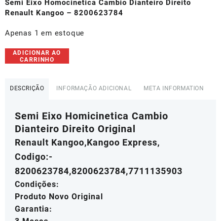
original
atual
Semi Eixo Homocinetica Cambio Dianteiro Direito
era:
é:
Renault Kangoo – 8200623784
R$659,00.
R$593,10.
Apenas 1 em estoque
Semi
ADICIONAR AO
CARRINHO
Eixo
Homocinetica
Cambio
DESCRIÇÃO
INFORMAÇÃO ADICIONAL
META INFORMATION
Dianteiro
Direito
Semi Eixo Homicinetica Cambio
Renault
Kangoo
Dianteiro Direito Original
-
Renault Kangoo,Kangoo Express,
8200623784
Codigo:-
quantidade
8200623784,8200623784,7711135903
Condições:
Produto Novo Original
Garantia: