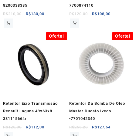
8200338385
7700874110
O
O
O
O
R$
210,00
R$
180,00
R$
120,00
R$
108,00
preço
preço
preço
preço
original
atual
original
atual
era:
é:
era:
é:
Oferta!
Oferta!
R$210,00.
R$180,00.
R$120,00.
R$108,00.
Retentor Eixo Transmissão
Retentor Da Bomba De Oleo
Renault Laguna 49x63x8
Master Ducato Iveco
331115664r
-7701042340
O
O
O
O
R$
125,00
R$
112,00
R$
255,28
R$
127,64
preço
preço
preço
preço