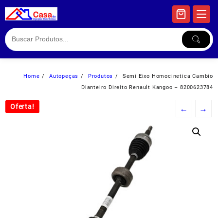
Skip
to
content
Home
Autopeças
Produtos
Semi Eixo Homocinetica Cambio
Dianteiro Direito Renault Kangoo – 8200623784
Oferta!
Oferta!
←
→