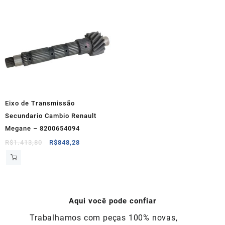
Eixo de Transmissão
Secundario Cambio Renault
Megane – 8200654094
O
O
R$
1.413,80
R$
848,28
preço
preço
original
atual
era:
é:
R$1.413,80.
R$848,28.
Aqui você pode confiar
Trabalhamos com peças 100% novas,