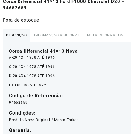
original
atual
Coroa Diferencial 41×13 Ford F1000 Chevrolet D20 –
era:
é:
94652659
R$1.182,00.
R$945,60.
Fora de estoque
DESCRIÇÃO
INFORMAÇÃO ADICIONAL
META INFORMATION
Coroa Diferencial 41×13 Nova
A-20 4X4 1978 ATÉ 1996
C-20 4X4 1978 ATÉ 1996
D-20 4X4 1978 ATÉ 1996
F1000 1985 a 1992
Código de Referência:
94652659
Condições:
Produto Novo Original / Marca Torken
Garantia: