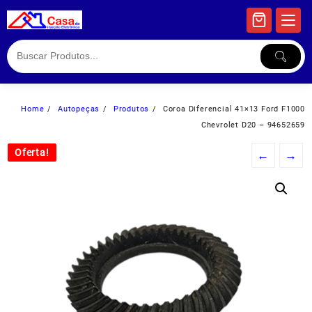
Skip
to
content
Home
Autopeças
Produtos
Coroa Diferencial 41×13 Ford F1000
Chevrolet D20 – 94652659
Oferta!
Oferta!
←
→