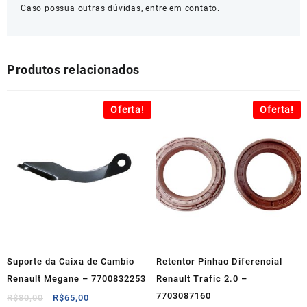
Caso possua outras dúvidas, entre em contato.
Produtos relacionados
Oferta!
Oferta!
Suporte da Caixa de Cambio
Retentor Pinhao Diferencial
Renault Megane – 7700832253
Renault Trafic 2.0 –
7703087160
O
O
R$
80,00
R$
65,00