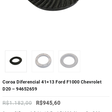
Coroa Diferencial 41×13 Ford F1000 Chevrolet
D20 – 94652659
O
O
R$
1.182,00
R$
945,60
preço
preço