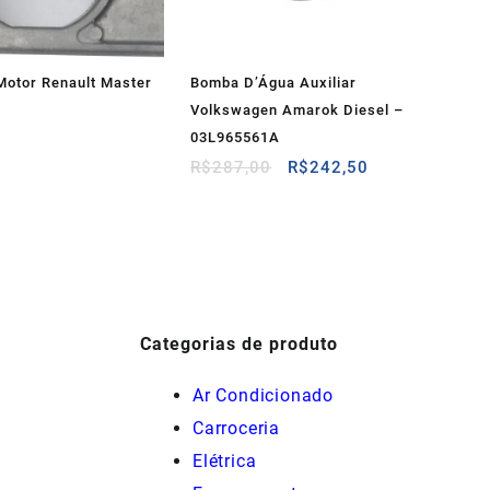
Motor Renault Master
Bomba D’Água Auxiliar
Volkswagen Amarok Diesel –
03L965561A
O
O
R$
287,00
R$
242,50
preço
preço
original
atual
era:
é:
R$287,00.
R$242,50.
Categorias de produto
Ar Condicionado
Carroceria
Elétrica