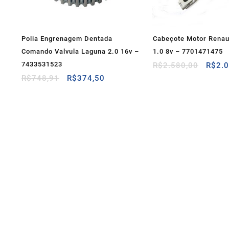
Polia Engrenagem Dentada
Cabeçote Motor Renau
Comando Valvula Laguna 2.0 16v –
1.0 8v – 7701471475
7433531523
O
R$
2.580,00
R$
2.
preço
O
O
R$
748,91
R$
374,50
origin
preço
preço
era:
original
atual
R$2.5
era:
é:
R$748,91.
R$374,50.