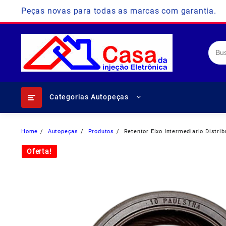
Skip
Peças novas para todas as marcas com garantia.
to
content
Categorias Autopeças
Home
Autopeças
Produtos
Retentor Eixo Intermediario Distr
Oferta!
Oferta!