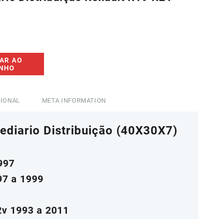
0.
AR AO
INHO
CIONAL
META INFORMATION
ediario Distribuição
(40X30X7)
997
97 a 1999
2v 1993 a 2011