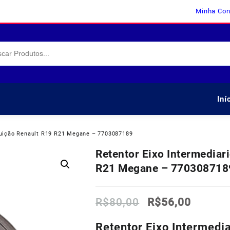
Minha Con
Iní
ibuição Renault R19 R21 Megane – 7703087189
Retentor Eixo Intermediar
R21 Megane – 770308718
O
O
R$
80,00
R$
56,00
preço
preço
original
atual
Retentor Eixo Intermedi