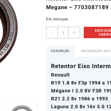
era:
é:
Megane – 7703087189
R$80,00.
R$56,0
Em estoque
Retentor
ADICION
-
+
Eixo
CARR
Intermediario
Distribuição
Renault
DESCRIÇÃO
INFORMAÇÃO ADI
R19
R21
Retentor Eixo Interm
Megane
-
Renault
7703087189
quantidade
R19 1.8 8v F3p 1994 a 1
Mégane I 2.0 8V F3R 19
R21 2.2 8v 1986 a 1993
Laguna 2.0 8v 16v 3.0 1