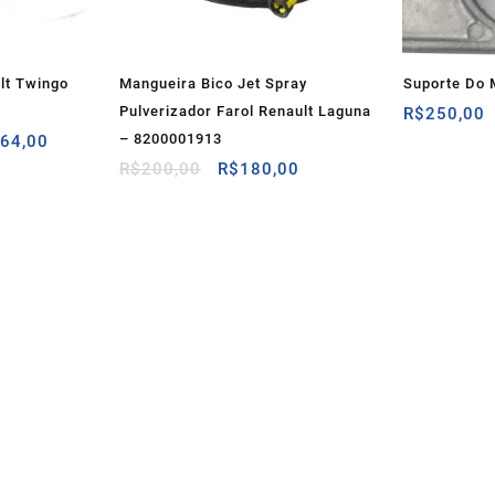
lt Twingo
Mangueira Bico Jet Spray
Suporte Do 
Pulverizador Farol Renault Laguna
R$
250,00
O
– 8200001913
064,00
preço
O
O
R$
200,00
R$
180,00
al
atual
preço
preço
é:
original
atual
80,00.
R$2.064,00.
era:
é:
R$200,00.
R$180,00.