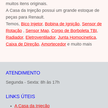
muitos itens originais.
A Casa da Injeção possui um grande estoque de
peças para Renault.
Temos,
Bico Injetor
,
Bobina de Ignição
,
Sensor de
Rotação
,
Sensor Map
,
Corpo de Borboleta TBI
,
Radiador
,
Eletroventilador
,
Junta Homocinetica
,
Caixa de Direção
,
Amortecedor
e muito mais
ATENDIMENTO
Segunda - Sexta: 8h às 17h
LINKS ÚTEIS
A Casa da Injeção