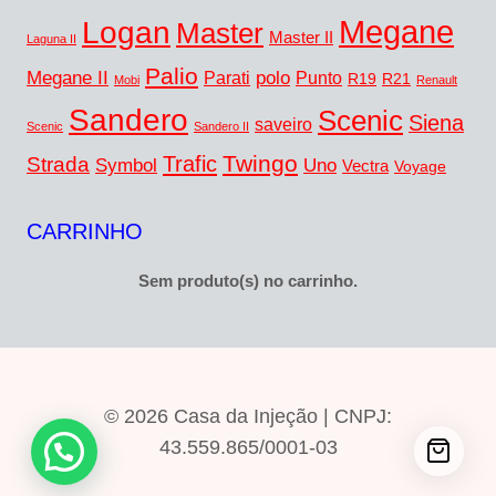
Megane
Logan
Master
Master II
Laguna II
Palio
Megane II
polo
Punto
Parati
R19
R21
Mobi
Renault
Sandero
Scenic
Siena
saveiro
Scenic
Sandero II
Twingo
Trafic
Strada
Symbol
Uno
Vectra
Voyage
CARRINHO
Sem produto(s) no carrinho.
© 2026 Casa da Injeção | CNPJ:
43.559.865/0001-03