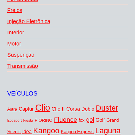
Freios
Injeção Eletrônica
Interior
Motor
Suspenção
Transmissão
VEÍCULOS
Clio
Duster
Captur
Corsa
Clio II
Doblo
Astra
Fluence
gol
Golf
FIORINO
fox
Grand
Ecosport
Fiesta
Laguna
Kangoo
Idea
Scenic
Kangoo Express