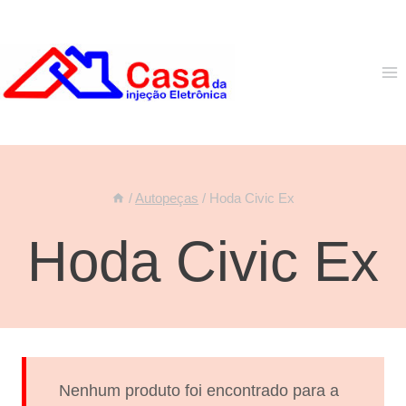
Pular
para
o
Conteúdo
/
Autopeças
/
Hoda Civic Ex
Hoda Civic Ex
Nenhum produto foi encontrado para a