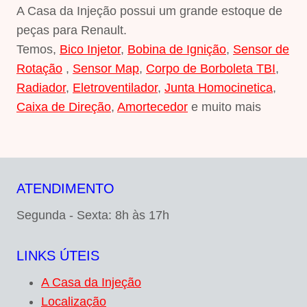
A Casa da Injeção possui um grande estoque de
peças para Renault.
Temos,
Bico Injetor
,
Bobina de Ignição
,
Sensor de
Rotação
,
Sensor Map
,
Corpo de Borboleta TBI
,
Radiador
,
Eletroventilador
,
Junta Homocinetica
,
Caixa de Direção
,
Amortecedor
e muito mais
ATENDIMENTO
Segunda - Sexta: 8h às 17h
LINKS ÚTEIS
A Casa da Injeção
Localização