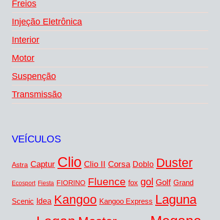
Freios
Injeção Eletrônica
Interior
Motor
Suspenção
Transmissão
VEÍCULOS
Clio
Duster
Captur
Corsa
Clio II
Doblo
Astra
Fluence
gol
Golf
FIORINO
fox
Grand
Ecosport
Fiesta
Laguna
Kangoo
Idea
Scenic
Kangoo Express