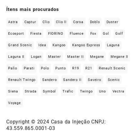
Ítens mais procurados
Astra
Captur
Clio
Clio II
Corsa
Doblo
Duster
Ecosport
Fiesta
FIORINO
Fluence
Fox
Gol
Golf
Grand Scenic
Idea
Kangoo
Kangoo Express
Laguna
Laguna II
Logan
Master
Master II
Megane
Megane II
Palio
Parati
Polo
Punto
R19
R21
Renault Scenic
Renault Twingo
Sandero
Sandero II
Saveiro
Scenic
Siena
Strada
Symbol
Trafic
Twingo
Uno
Vectra
Voyage
Copyright © 2024 Casa da Injeção CNPJ:
43.559.865.0001-03