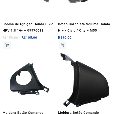
Bobina de Ignição Honda Civic
Botão Borboleta Volume Honda
HRV 1.8 16v – 09970018
Hrv / Civic / City – M55
O
O
R$
150,00
R$
105,00
R$
90,00
preço
preço
original
atual
era:
é:
R$150,00.
R$105,00.
Moldura Botão Comando
Moldura Botão Comando