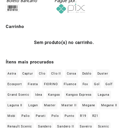
Carrinho
Sem produto(s) no carrinho.
Ítens mais procurados
Astra
Captur
Clio
Clio II
Corsa
Doblo
Duster
Ecosport
Fiesta
FIORINO
Fluence
Fox
Gol
Golf
Grand Scenic
Idea
Kangoo
Kangoo Express
Laguna
Laguna II
Logan
Master
Master II
Megane
Megane II
Mobi
Palio
Parati
Polo
Punto
R19
R21
Renault Scenic
Sandero
Sandero II
Saveiro
Scenic