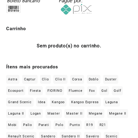
Carrinho
Sem produto(s) no carrinho.
Ítens mais procurados
Astra
Captur
Clio
Clio II
Corsa
Doblo
Duster
Ecosport
Fiesta
FIORINO
Fluence
Fox
Gol
Golf
Grand Scenic
Idea
Kangoo
Kangoo Express
Laguna
Laguna II
Logan
Master
Master II
Megane
Megane II
Mobi
Palio
Parati
Polo
Punto
R19
R21
Renault Scenic
Sandero
Sandero II
Saveiro
Scenic