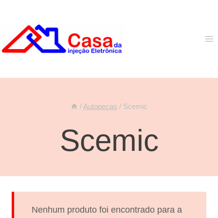
Pular
para
o
Conteúdo
/
Autopeças
/
Scemic
Scemic
Nenhum produto foi encontrado para a