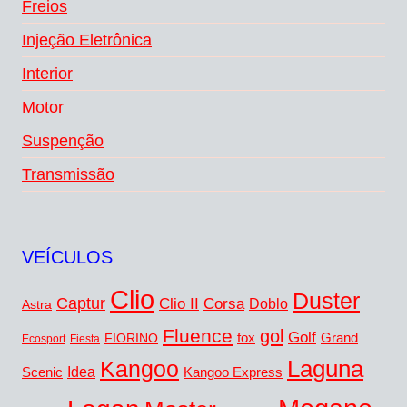
Freios
Injeção Eletrônica
Interior
Motor
Suspenção
Transmissão
VEÍCULOS
Clio
Duster
Captur
Clio II
Corsa
Doblo
Astra
Fluence
gol
Golf
fox
Grand
FIORINO
Ecosport
Fiesta
Kangoo
Laguna
Idea
Scenic
Kangoo Express