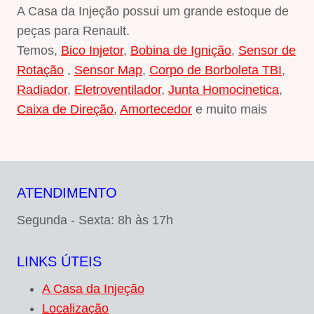
A Casa da Injeção possui um grande estoque de
peças para Renault.
Temos,
Bico Injetor
,
Bobina de Ignição
,
Sensor de
Rotação
,
Sensor Map
,
Corpo de Borboleta TBI
,
Radiador
,
Eletroventilador
,
Junta Homocinetica
,
Caixa de Direção
,
Amortecedor
e muito mais
ATENDIMENTO
Segunda - Sexta: 8h às 17h
LINKS ÚTEIS
A Casa da Injeção
Localização