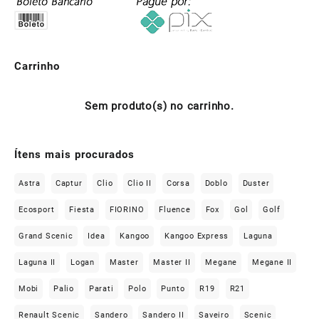
Carrinho
Sem produto(s) no carrinho.
Ítens mais procurados
Astra
Captur
Clio
Clio II
Corsa
Doblo
Duster
Ecosport
Fiesta
FIORINO
Fluence
Fox
Gol
Golf
Grand Scenic
Idea
Kangoo
Kangoo Express
Laguna
Laguna II
Logan
Master
Master II
Megane
Megane II
Mobi
Palio
Parati
Polo
Punto
R19
R21
Renault Scenic
Sandero
Sandero II
Saveiro
Scenic