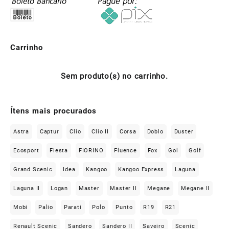
Carrinho
Sem produto(s) no carrinho.
Ítens mais procurados
Astra
Captur
Clio
Clio II
Corsa
Doblo
Duster
Ecosport
Fiesta
FIORINO
Fluence
Fox
Gol
Golf
Grand Scenic
Idea
Kangoo
Kangoo Express
Laguna
Laguna II
Logan
Master
Master II
Megane
Megane II
Mobi
Palio
Parati
Polo
Punto
R19
R21
Renault Scenic
Sandero
Sandero II
Saveiro
Scenic