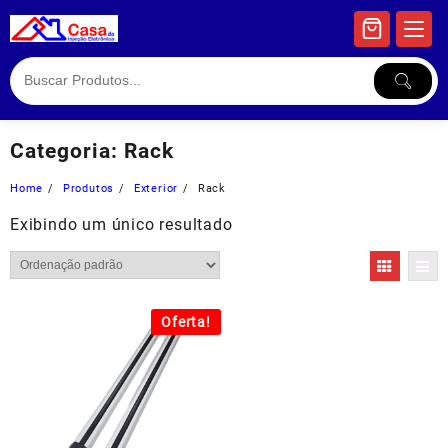
Skip
to
content
Categoria:
Rack
Home
Produtos
Exterior
Rack
Exibindo um único resultado
Oferta!