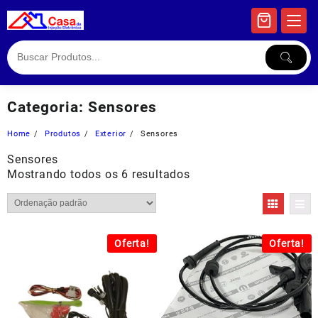
Skip
to
content
Categoria:
Sensores
Home
Produtos
Exterior
Sensores
Sensores
Mostrando todos os 6 resultados
Oferta!
Oferta!