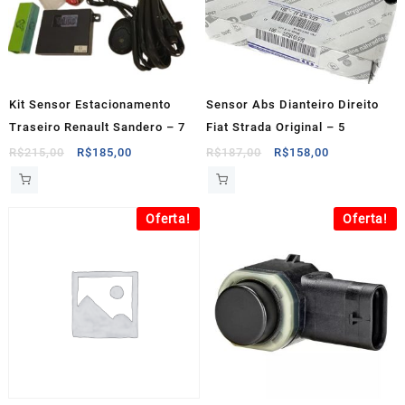
Kit Sensor Estacionamento
Sensor Abs Dianteiro Direito
Traseiro Renault Sandero – 7
Fiat Strada Original – 5
O
O
O
O
R$
215,00
R$
185,00
R$
187,00
R$
158,00
preço
preço
preço
preço
original
atual
original
atual
era:
é:
era:
é:
Oferta!
Oferta!
R$215,00.
R$185,00.
R$187,00.
R$158,00.