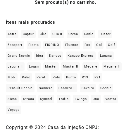
Sem produto(s) no carrinho.
Ítens mais procurados
Astra
Captur
Clio
Clio II
Corsa
Doblo
Duster
Ecosport
Fiesta
FIORINO
Fluence
Fox
Gol
Golf
Grand Scenic
Idea
Kangoo
Kangoo Express
Laguna
Laguna II
Logan
Master
Master II
Megane
Megane II
Mobi
Palio
Parati
Polo
Punto
R19
R21
Renault Scenic
Sandero
Sandero II
Saveiro
Scenic
Siena
Strada
Symbol
Trafic
Twingo
Uno
Vectra
Voyage
Copyright © 2024 Casa da Injeção CNPJ: