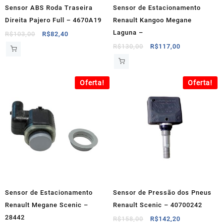
Sensor ABS Roda Traseira
Sensor de Estacionamento
Direita Pajero Full – 4670A19
Renault Kangoo Megane
Laguna –
O
O
R$
103,00
R$
82,40
preço
preço
O
O
R$
130,00
R$
117,00
original
atual
preço
preço
era:
é:
original
atual
R$103,00.
R$82,40.
era:
é:
Oferta!
Oferta!
R$130,00.
R$117,00.
Sensor de Estacionamento
Sensor de Pressão dos Pneus
Renault Megane Scenic –
Renault Scenic – 40700242
28442
O
O
R$
158,00
R$
142,20