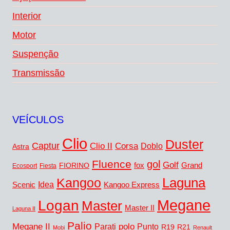
Interior
Motor
Suspenção
Transmissão
VEÍCULOS
Clio
Duster
Captur
Clio II
Corsa
Doblo
Astra
Fluence
gol
Golf
fox
Grand
FIORINO
Ecosport
Fiesta
Kangoo
Laguna
Idea
Scenic
Kangoo Express
Megane
Logan
Master
Master II
Laguna II
Palio
Megane II
polo
Punto
Parati
R19
R21
Mobi
Renault