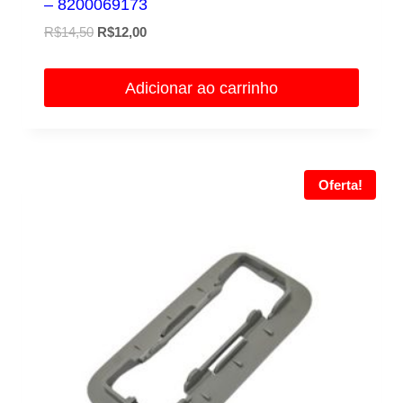
– 8200069173
O
O
R$
14,50
R$
12,00
preço
preço
original
atual
Adicionar ao carrinho
era:
é:
R$14,50.
R$12,00.
Oferta!