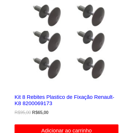
Kit 8 Rebites Plastico de Fixação Renault-
K8 8200069173
O
O
R$
95,00
R$
65,00
preço
preço
original
atual
Adicionar ao carrinho