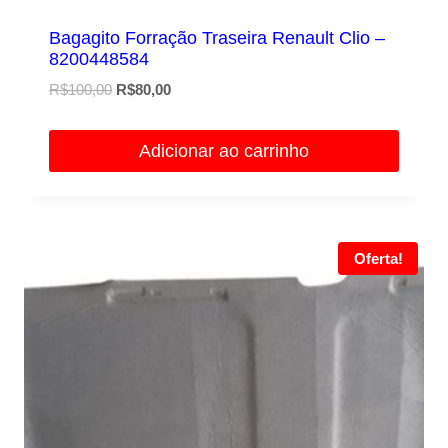
Bagagito Forração Traseira Renault Clio –
8200448584
O
O
R$
100,00
R$
80,00
preço
preço
original
atual
Adicionar ao carrinho
era:
é:
R$100,00.
R$80,00.
Oferta!