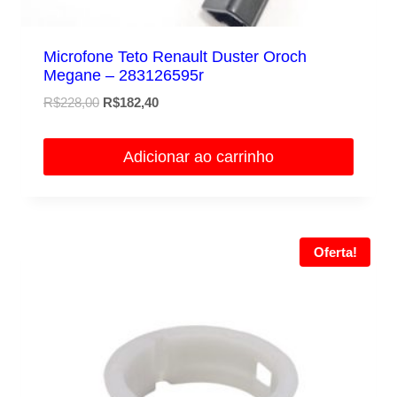
Microfone Teto Renault Duster Oroch
Megane – 283126595r
O
O
R$
228,00
R$
182,40
preço
preço
original
atual
Adicionar ao carrinho
era:
é:
R$228,00.
R$182,40.
Oferta!