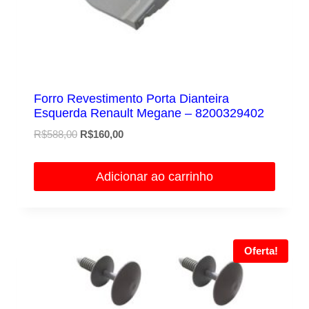
Forro Revestimento Porta Dianteira
Esquerda Renault Megane – 8200329402
O
O
R$
588,00
R$
160,00
preço
preço
original
atual
Adicionar ao carrinho
era:
é:
R$588,00.
R$160,00.
Oferta!