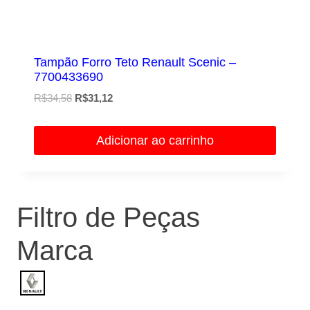
Tampão Forro Teto Renault Scenic –
7700433690
O
O
R$
34,58
R$
31,12
preço
preço
original
atual
Adicionar ao carrinho
era:
é:
R$34,58.
R$31,12.
Filtro de Peças
Marca