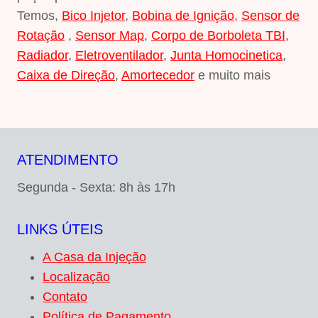
Temos,
Bico Injetor
,
Bobina de Ignição
,
Sensor de
Rotação
,
Sensor Map
,
Corpo de Borboleta TBI
,
Radiador
,
Eletroventilador
,
Junta Homocinetica
,
Caixa de Direção
,
Amortecedor
e muito mais
ATENDIMENTO
Segunda - Sexta: 8h às 17h
LINKS ÚTEIS
A Casa da Injeção
Localização
Contato
Política de Pagamento