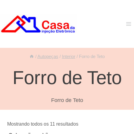
Pular
para
o
Conteúdo
/
Autopeças
/
Interior
/
Forro de Teto
Forro de Teto
Forro de Teto
Mostrando todos os 11 resultados