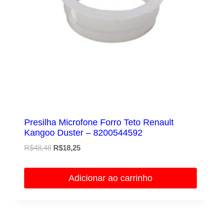
Presilha Microfone Forro Teto Renault
Kangoo Duster – 8200544592
O
O
R$
48,48
R$
18,25
preço
preço
original
atual
Adicionar ao carrinho
era:
é:
R$48,48.
R$18,25.