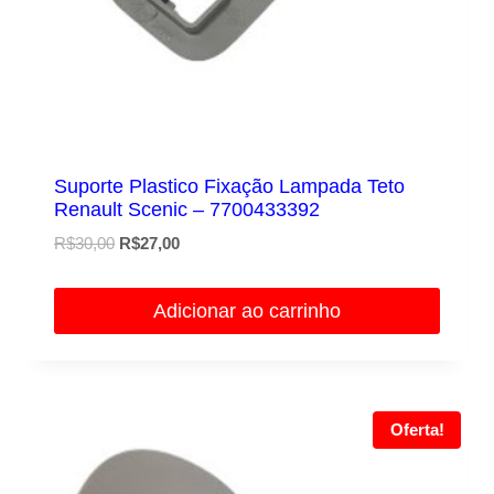
Suporte Plastico Fixação Lampada Teto
Renault Scenic – 7700433392
O
O
R$
30,00
R$
27,00
preço
preço
original
atual
Adicionar ao carrinho
era:
é:
R$30,00.
R$27,00.
Oferta!