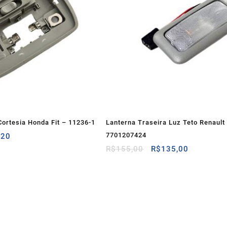
Cortesia Honda Fit – 11236-1
Lanterna Traseira Luz Teto Renault
O
7701207424
,20
preço
O
O
R$
155,00
R$
135,00
al
atual
preço
preço
é:
original
atual
00.
R$43,20.
era:
é:
R$155,00.
R$135,00