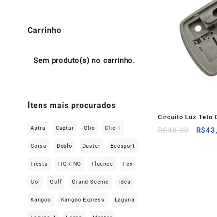
Carrinho
Sem produto(s) no carrinho.
Ítens mais procurados
Circuito Luz Teto 
Astra
Captur
Clio
Clio II
O
R$
48,00
R$
43
preço
Corsa
Doblo
Duster
Ecosport
origin
era:
Fiesta
FIORINO
Fluence
Fox
R$48,
Gol
Golf
Grand Scenic
Idea
Kangoo
Kangoo Express
Laguna