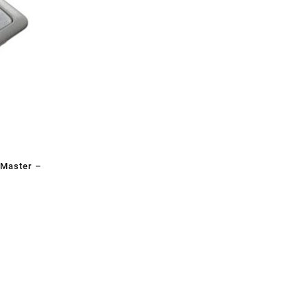
 Master –
.