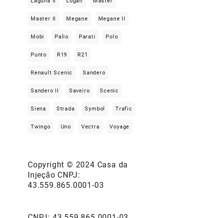
Laguna II
Logan
Master
Master II
Megane
Megane II
Mobi
Palio
Parati
Polo
Punto
R19
R21
Renault Scenic
Sandero
Sandero II
Saveiro
Scenic
Siena
Strada
Symbol
Trafic
Twingo
Uno
Vectra
Voyage
Copyright © 2024 Casa da
Injeção CNPJ:
43.559.865.0001-03
CNPJ: 43.559.865.0001-03