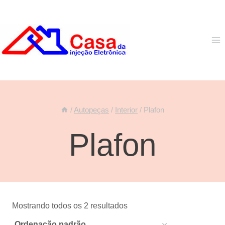
Pular
para
o
Conteúdo
/
Autopeças
/
Interior
/
Plafon
Plafon
Mostrando todos os 2 resultados