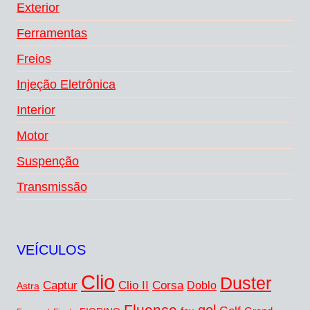
Exterior
Ferramentas
Freios
Injeção Eletrônica
Interior
Motor
Suspenção
Transmissão
VEÍCULOS
Clio
Duster
Captur
Corsa
Clio II
Doblo
Astra
Fluence