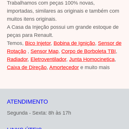
Trabalhamos com peças 100% novas,
importadas, similares as originais e também com
muitos itens originais.
A Casa da Injeção possui um grande estoque de
peças para Renault.
Temos,
Bico Injetor
,
Bobina de Ignição
,
Sensor de
Rotação
,
Sensor Map
,
Corpo de Borboleta TBI
,
Radiador
,
Eletroventilador
,
Junta Homocinetica
,
Caixa de Direção
,
Amortecedor
e muito mais
ATENDIMENTO
Segunda - Sexta: 8h às 17h