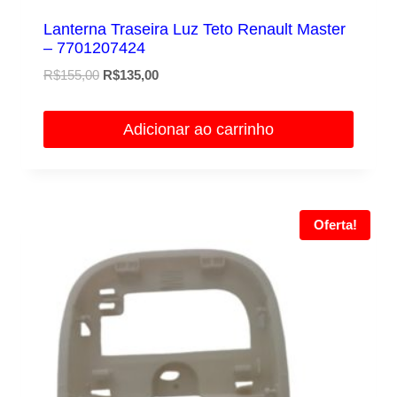
Lanterna Traseira Luz Teto Renault Master
– 7701207424
O
O
R$
155,00
R$
135,00
preço
preço
original
atual
Adicionar ao carrinho
era:
é:
R$155,00.
R$135,00.
Oferta!