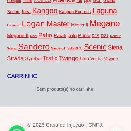
gol
Golf
FIORINO
fox
Grand
Ecosport
Fiesta
Laguna
Kangoo
Idea
Scenic
Kangoo Express
Megane
Logan
Master
Master II
Laguna II
Palio
Megane II
polo
Punto
Parati
R19
R21
Mobi
Renault
Sandero
Scenic
Siena
saveiro
Scenic
Sandero II
Twingo
Trafic
Strada
Symbol
Uno
Vectra
Voyage
CARRINHO
Sem produto(s) no carrinho.
© 2026 Casa da Injeção | CNPJ: