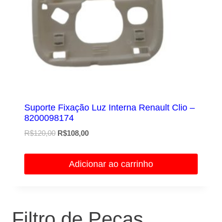
Suporte Fixação Luz Interna Renault Clio –
8200098174
O
O
R$
120,00
R$
108,00
preço
preço
original
atual
Adicionar ao carrinho
era:
é:
R$120,00.
R$108,00.
Filtro de Peças