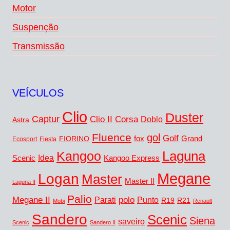
Motor
Suspenção
Transmissão
VEÍCULOS
Clio
Duster
Captur
Clio II
Corsa
Doblo
Astra
Fluence
gol
Golf
fox
Grand
FIORINO
Ecosport
Fiesta
Kangoo
Laguna
Idea
Scenic
Kangoo Express
Megane
Logan
Master
Master II
Laguna II
Palio
Megane II
polo
Punto
Parati
R19
R21
Mobi
Renault
Sandero
Scenic
Siena
saveiro
Scenic
Sandero II