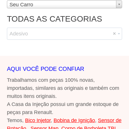
Seu Carro
TODAS AS CATEGORIAS
Adesivo
×
AQUI VOCÊ PODE CONFIAR
Trabalhamos com peças 100% novas,
importadas, similares as originais e também com
muitos itens originais.
A Casa da Injeção possui um grande estoque de
peças para Renault.
Temos,
Bico Injetor
,
Bobina de Ignição
,
Sensor de
Rotação
,
Sensor Map
,
Corpo de Borboleta TBI
,