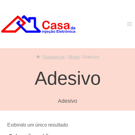
Pular
para
o
Conteúdo
/
Autopeças
/
Motor
/
Adesivo
Adesivo
Adesivo
Exibindo um único resultado