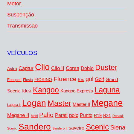
Motor
Suspenção
Transmissão
VEÍCULOS
Clio
Duster
Captur
Corsa
Clio II
Doblo
Astra
Fluence
gol
Golf
FIORINO
fox
Grand
Ecosport
Fiesta
Laguna
Kangoo
Idea
Scenic
Kangoo Express
Megane
Logan
Master
Master II
Laguna II
Palio
Megane II
polo
Punto
Parati
R19
R21
Mobi
Renault
Sandero
Scenic
Siena
saveiro
Scenic
Sandero II