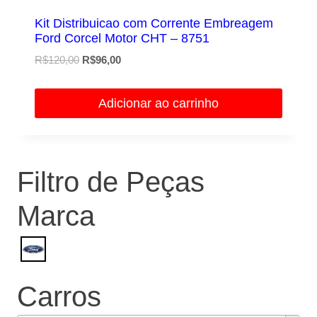
Kit Distribuicao com Corrente Embreagem
Ford Corcel Motor CHT – 8751
O
O
R$
120,00
R$
96,00
preço
preço
original
atual
Adicionar ao carrinho
era:
é:
R$120,00.
R$96,00.
Filtro de Peças
Marca
Carros