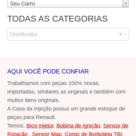
Seu Carro
TODAS AS CATEGORIAS
Distribuidor
×
AQUI VOCÊ PODE CONFIAR
Trabalhamos com peças 100% novas,
importadas, similares as originais e também com
muitos itens originais.
A Casa da Injeção possui um grande estoque de
peças para Renault.
Temos,
Bico Injetor
,
Bobina de Ignição
,
Sensor de
Rotação
,
Sensor Map
,
Corpo de Borboleta TBI
,