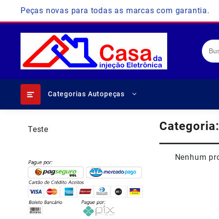
Skip
Peças novas para todas as marcas com garantia.
to
content
Categorias Autopeças
Categoria
Teste
Nenhum pro