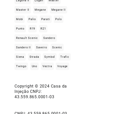
Laguna II
Logan
Master
Master II
Megane
Megane II
Mobi
Palio
Parati
Polo
Punto
R19
R21
Renault Scenic
Sandero
Sandero II
Saveiro
Scenic
Siena
Strada
Symbol
Trafic
Twingo
Uno
Vectra
Voyage
Copyright © 2024 Casa da
Injeção CNPJ:
43.559.865.0001-03
CNPJ: 43.559.865.0001-03