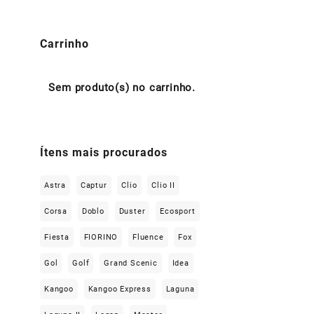
Carrinho
Sem produto(s) no carrinho.
Ítens mais procurados
Astra
Captur
Clio
Clio II
Corsa
Doblo
Duster
Ecosport
Fiesta
FIORINO
Fluence
Fox
Gol
Golf
Grand Scenic
Idea
Kangoo
Kangoo Express
Laguna