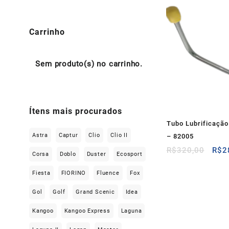
Carrinho
Sem produto(s) no carrinho.
Ítens mais procurados
Tubo Lubrificação
Astra
Captur
Clio
Clio II
– 82005
O
R$
320,00
R$
2
Corsa
Doblo
Duster
Ecosport
preç
orig
Fiesta
FIORINO
Fluence
Fox
era:
R$3
Gol
Golf
Grand Scenic
Idea
Kangoo
Kangoo Express
Laguna