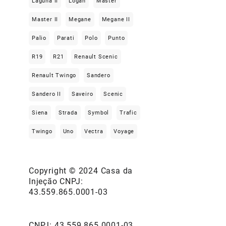
Laguna II
Logan
Master
Master II
Megane
Megane II
Palio
Parati
Polo
Punto
R19
R21
Renault Scenic
Renault Twingo
Sandero
Sandero II
Saveiro
Scenic
Siena
Strada
Symbol
Trafic
Twingo
Uno
Vectra
Voyage
Copyright © 2024 Casa da
Injeção CNPJ:
43.559.865.0001-03
CNPJ: 43.559.865.0001-03