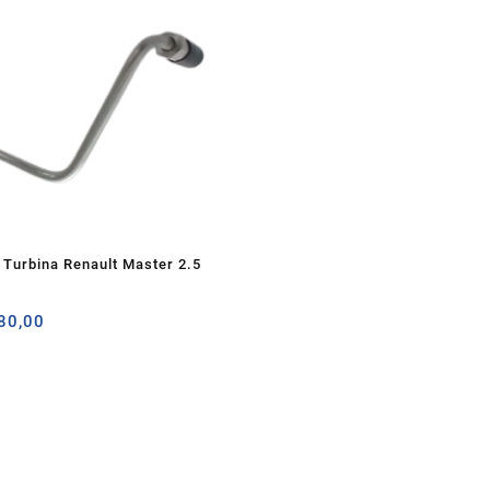
 Turbina Renault Master 2.5
O
80,00
o
preço
inal
atual
é:
20,00.
R$280,00.