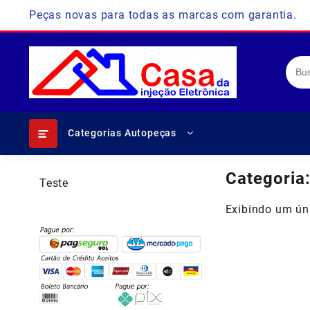
Skip
Peças novas para todas as marcas com garantia.
to
content
Categorias Autopeças
Categoria
Teste
Exibindo um ún