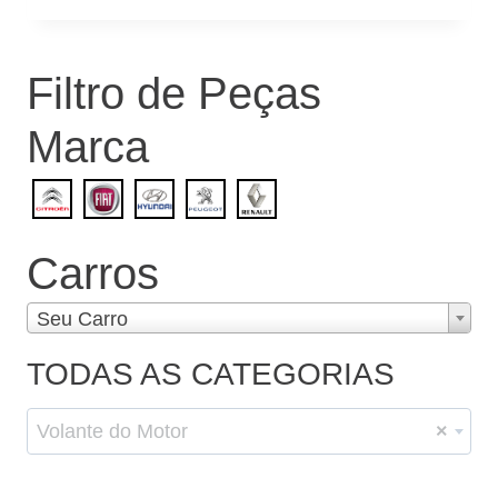
R$1.800,00.
R$1.200,00.
Filtro de Peças
Marca
Carros
Seu Carro
TODAS AS CATEGORIAS
Volante do Motor
×