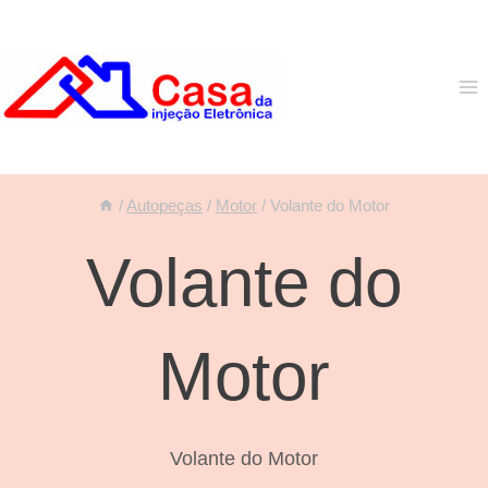
Pular
para
o
Conteúdo
/
Autopeças
/
Motor
/
Volante do Motor
Volante do
Motor
Volante do Motor