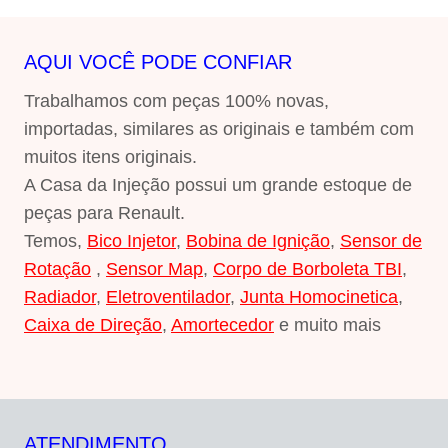
AQUI VOCÊ PODE CONFIAR
Trabalhamos com peças 100% novas,
importadas, similares as originais e também com
muitos itens originais.
A Casa da Injeção possui um grande estoque de
peças para Renault.
Temos,
Bico Injetor
,
Bobina de Ignição
,
Sensor de
Rotação
,
Sensor Map
,
Corpo de Borboleta TBI
,
Radiador
,
Eletroventilador
,
Junta Homocinetica
,
Caixa de Direção
,
Amortecedor
e muito mais
ATENDIMENTO