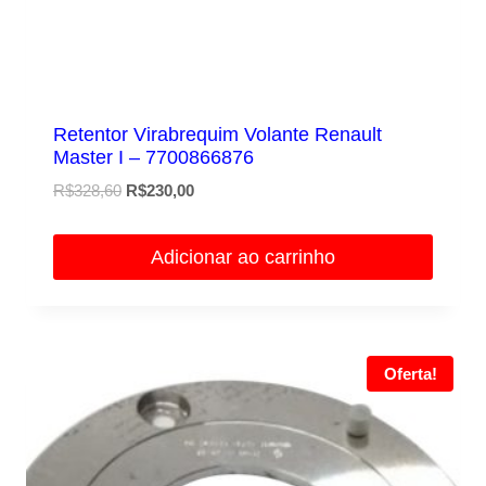
Retentor Virabrequim Volante Renault
Master I – 7700866876
O
O
R$
328,60
R$
230,00
preço
preço
original
atual
Adicionar ao carrinho
era:
é:
R$328,60.
R$230,00.
Oferta!