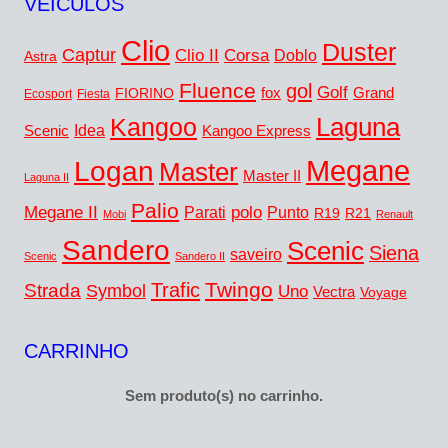
VEÍCULOS
Clio
Duster
Captur
Clio II
Corsa
Doblo
Astra
Fluence
gol
Golf
fox
Grand
FIORINO
Ecosport
Fiesta
Kangoo
Laguna
Idea
Scenic
Kangoo Express
Megane
Logan
Master
Master II
Laguna II
Palio
Megane II
polo
Punto
Parati
R19
R21
Mobi
Renault
Sandero
Scenic
Siena
saveiro
Scenic
Sandero II
Twingo
Trafic
Strada
Symbol
Uno
Vectra
Voyage
CARRINHO
Sem produto(s) no carrinho.