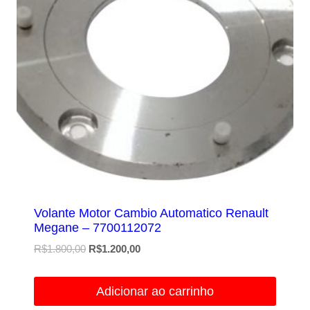
Volante Motor Cambio Automatico Renault
Megane – 7700112072
O
O
R$
1.800,00
R$
1.200,00
preço
preço
original
atual
Adicionar ao carrinho
era:
é: