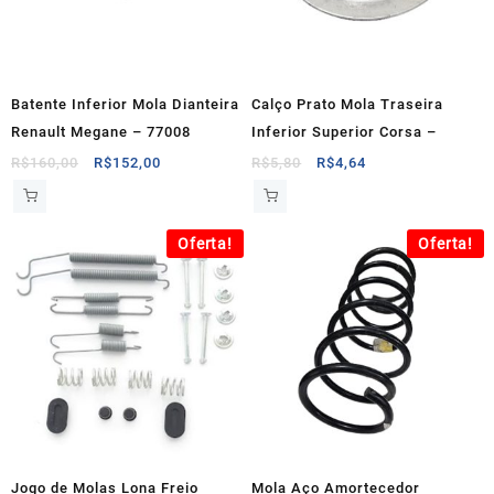
Batente Inferior Mola Dianteira
Calço Prato Mola Traseira
Renault Megane – 77008
Inferior Superior Corsa –
O
O
O
O
R$
160,00
R$
152,00
R$
5,80
R$
4,64
preço
preço
preço
preço
original
atual
original
atual
era:
é:
era:
é:
Oferta!
Oferta!
R$160,00.
R$152,00.
R$5,80.
R$4,64.
Jogo de Molas Lona Freio
Mola Aço Amortecedor