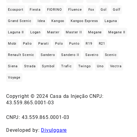
Ecosport
Fiesta
FIORINO
Fluence
Fox
Gol
Golf
Grand Scenic
Idea
Kangoo
Kangoo Express
Laguna
Laguna II
Logan
Master
Master II
Megane
Megane II
Mobi
Palio
Parati
Polo
Punto
R19
R21
Renault Scenic
Sandero
Sandero II
Saveiro
Scenic
Siena
Strada
Symbol
Trafic
Twingo
Uno
Vectra
Voyage
Copyright © 2024 Casa da Injeção CNPJ:
43.559.865.0001-03
CNPJ: 43.559.865.0001-03
Developed by:
Divulggare