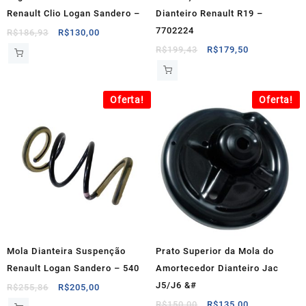
Renault Clio Logan Sandero –
Dianteiro Renault R19 –
7702224
O
O
R$
186,93
R$
130,00
preço
preço
O
O
R$
199,43
R$
179,50
original
atual
preço
preço
era:
é:
original
atual
R$186,93.
R$130,00.
era:
é:
Oferta!
Oferta!
R$199,43.
R$179,50.
Mola Dianteira Suspenção
Prato Superior da Mola do
Renault Logan Sandero – 540
Amortecedor Dianteiro Jac
J5/J6 &#
O
O
R$
255,86
R$
205,00
preço
preço
O
O
R$
150,00
R$
135,00