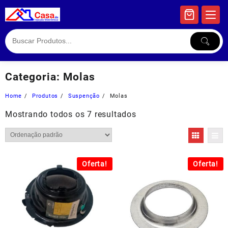
Skip
to
content
Categoria:
Molas
Home
Produtos
Suspenção
Molas
Mostrando todos os 7 resultados
Oferta!
Oferta!