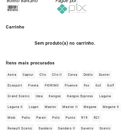
Carrinho
Sem produto(s) no carrinho.
Ítens mais procurados
Astra
Captur
Clio
Clio II
Corsa
Doblo
Duster
Ecosport
Fiesta
FIORINO
Fluence
Fox
Gol
Golf
Grand Scenic
Idea
Kangoo
Kangoo Express
Laguna
Laguna II
Logan
Master
Master II
Megane
Megane II
Mobi
Palio
Parati
Polo
Punto
R19
R21
Renault Scenic
Sandero
Sandero II
Saveiro
Scenic