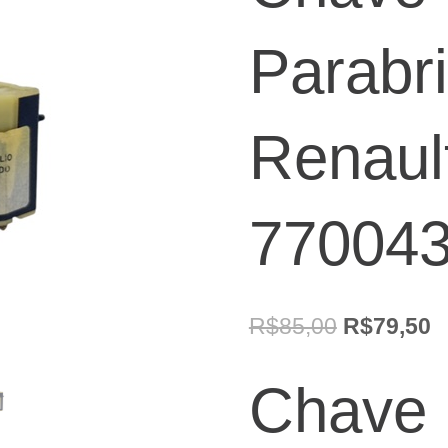
Parabri
Renault
77004
O
O
R$
85,00
R$
79,50
preço
p
Chave 
original
a
era:
é