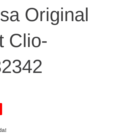
$79,50.
sa Original
 Clio-
32342
da!