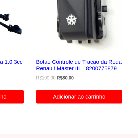
ra 1.0 3cc
Botão Controle de Tração da Roda
Renault Master III – 8200775879
O
O
R$
100,00
R$
80,00
preço
preço
original
atual
nho
Adicionar ao carrinho
era:
é:
R$100,00.
R$80,00.