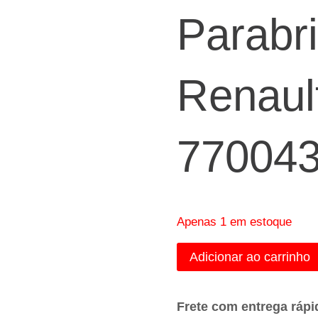
R$85,00.
R
Parabri
Renault
77004
Apenas 1 em estoque
Chave
Adicionar ao carrinho
Limpador
Parabrisa
Frete com entrega rápi
Original