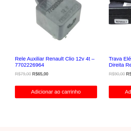
Rele Auxiliar Renault Clio 12v 4t –
Trava Elé
7702226964
Direita R
O
O
O
R$
79,00
R$
65,00
R$
90,00
R
preço
preço
pr
original
atual
ori
Adicionar ao carrinho
Ad
era:
é:
er
R$79,00.
R$65,00.
R$