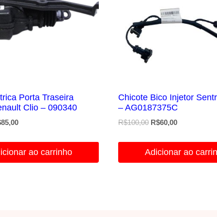
trica Porta Traseira
Chicote Bico Injetor Sent
enault Clio – 090340
– AG0187375C
O
O
O
$
85,00
R$
100,00
R$
60,00
eço
preço
preço
preço
ginal
atual
original
atual
icionar ao carrinho
Adicionar ao carri
a:
é:
era:
é:
90,00.
R$85,00.
R$100,00.
R$60,00.