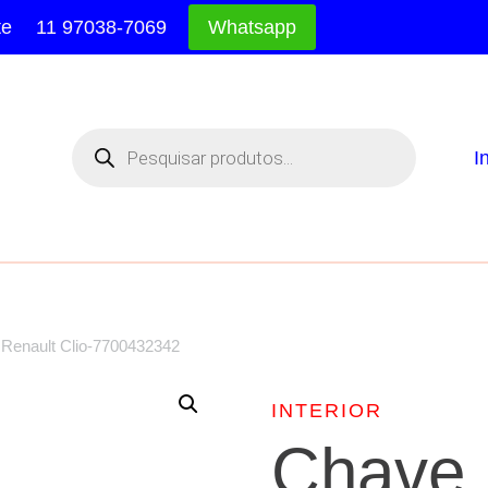
te
11 97038-7069
Whatsapp
Pesquisar
produtos
I
 Renault Clio-7700432342
INTERIOR
Chave 