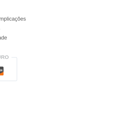
mplicações
s
ade
URO