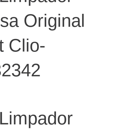
sa Original
 Clio-
32342
reço
Limpador
tual
: