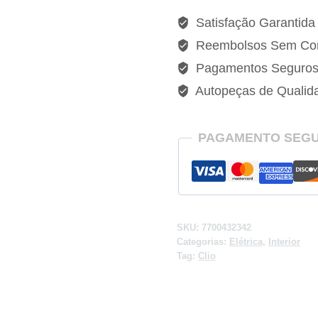
Renault
Satisfação Garantida
Clio-
Reembolsos Sem Co
7700432342
Pagamentos Seguro
quantidade
Autopeças de Qualid
PAGAMENTO SEG
SKU:
7700432342
Categorias:
Elétrica
,
Interior
Tag:
Clio