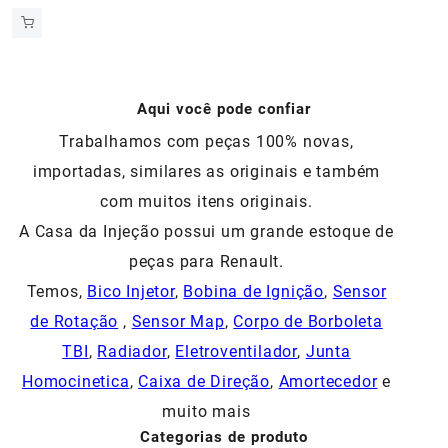
preço
preço
original
atual
era:
é:
R$195,23.
R$90,00.
Aqui você pode confiar
Trabalhamos com peças 100% novas,
importadas, similares as originais e também
com muitos itens originais.
A Casa da Injeção possui um grande estoque de
peças para Renault.
Temos,
Bico Injetor
,
Bobina de Ignição
,
Sensor
de Rotação
,
Sensor Map
,
Corpo de Borboleta
TBI
,
Radiador
,
Eletroventilador
,
Junta
Homocinetica
,
Caixa de Direção
,
Amortecedor
e
muito mais
Categorias de produto