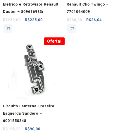
Eletrico e Retrovisor Renault
Renault Clio Twingo –
Duster – 809616983r
7701064009
O
O
O
O
R$
250,00
R$
225,00
R$
86,80
R$
26,04
preço
preço
preço
preço
original
atual
original
atual
era:
é:
era:
é:
Oferta!
R$250,00.
R$225,00.
R$86,80.
R$26,04.
Circuito Lanterna Traseira
Esquerda Sandero –
6001550348
O
O
R$
195,23
R$
90,00