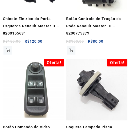
Chicote Eletrico da Porta
Botão Controle de Tração da
Esquerda Renault Master II –
Roda Renault Master III –
8200155631
8200775879
O
O
O
O
R$
150,00
R$
120,00
R$
100,00
R$
80,00
preço
preço
preço
preço
original
atual
original
atual
era:
é:
era:
é:
Oferta!
Oferta!
R$150,00.
R$120,00.
R$100,00.
R$80,00.
Botão Comando do Vidro
Soquete Lampada Pisca