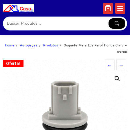
Skip
to
content
Home
Autopeças
Produtos
Soquete Meia Luz Farol Honda Civic –
09200
Oferta!
Oferta!
←
→