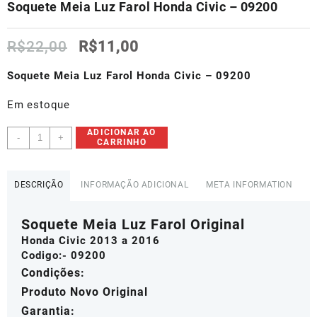
Soquete Meia Luz Farol Honda Civic – 09200
O
O
R$
22,00
R$
11,00
preço
preço
original
atual
Soquete Meia Luz Farol Honda Civic – 09200
era:
é:
R$22,00.
R$11,00.
Em estoque
Soquete
ADICIONAR AO
-
+
CARRINHO
Meia
Luz
Farol
DESCRIÇÃO
INFORMAÇÃO ADICIONAL
META INFORMATION
Honda
Civic
Soquete Meia Luz Farol Original
-
09200
Honda Civic 2013 a 2016
quantidade
Codigo:- 09200
Condições:
Produto Novo Original
Garantia: