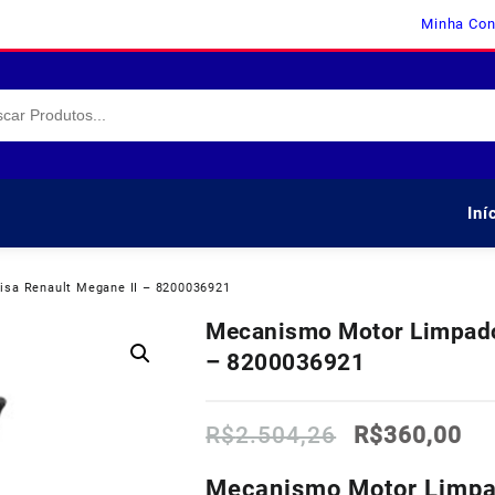
Minha Con
Iní
sa Renault Megane II – 8200036921
Mecanismo Motor Limpador
– 8200036921
O
O
R$
2.504,26
R$
360,00
preço
pr
original
atu
Mecanismo Motor Limpad