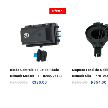
Oferta!
Botão Controle de Estabilidade
Soquete Farol de Nebl
Renault Master III – 8200776123
Renault Clio – 770104
O
O
O
R$
100,00
R$
80,00
R$
60,00
R$
54,00
preço
preço
preço
original
atual
original
era:
é:
era:
R$100,00.
R$80,00.
R$60,00.