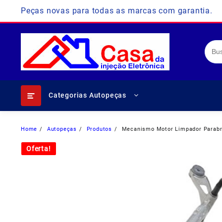
Skip
Peças novas para todas as marcas com garantia.
to
content
Categorias Autopeças
Home
Autopeças
Produtos
Mecanismo Motor Limpador Parabri
Oferta!
Oferta!