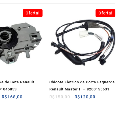
Oferta!
Oferta!
ve de Seta Renault
Chicote Eletrico da Porta Esquerda
01045859
Renault Master II – 8200155631
O
O
O
O
R$
168,00
R$
150,00
R$
120,00
preço
preço
preço
preço
original
atual
original
atual
era:
é:
era:
é:
R$225,00.
R$168,00.
R$150,00.
R$120,00.