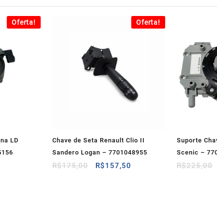
Oferta!
Oferta!
ina LD
Chave de Seta Renault Clio II
Suporte Cha
5156
Sandero Logan – 7701048955
Scenic – 77
O
O
O
R$
175,00
R$
157,50
R$
225,00
preço
preço
preço
atual
original
atual
é:
era:
é:
R$54,00.
R$175,00.
R$157,50.