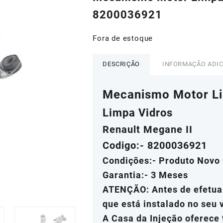
era:
é:
8200036921
R$2.504,26.
R$
Fora de estoque
DESCRIÇÃO
INFORMAÇÃO ADI
Mecanismo Motor Li
Limpa Vidros
Renault Megane II
Codigo:- 8200036921
Condições:- Produto Novo 
Garantia:- 3 Meses
ATENÇÃO: Antes de efetuar
que está instalado no seu 
A Casa da Injeção oferece