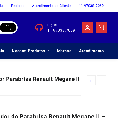
ta
Pedidos
Atendimento ao Cliente
11 97038-7069
Ligue
11 97038.7069
cio
Nossos Produtos
Marcas
Atendimento
 Parabrisa Renault Megane II
←
→
eço
al
or do Parabrisa Renault Megane II –