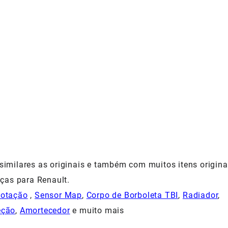
milares as originais e também com muitos itens origina
ças para Renault.
Rotação
,
Sensor Map
,
Corpo de Borboleta TBI
,
Radiador
,
eção
,
Amortecedor
e muito mais