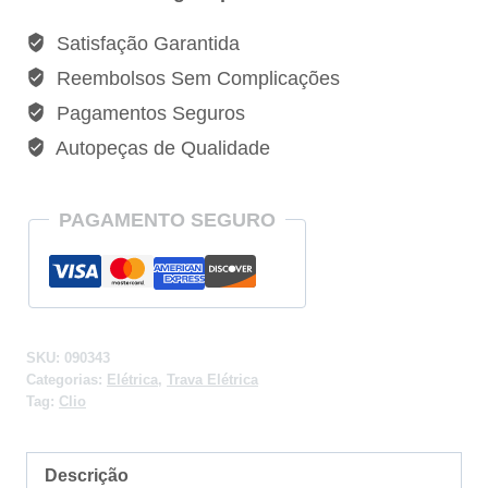
Traseira
Satisfação Garantida
Esquerda
Reembolsos Sem Complicações
Renault
Pagamentos Seguros
Clio
Autopeças de Qualidade
-
090343
quantidade
PAGAMENTO SEGURO
SKU:
090343
Categorias:
Elétrica
,
Trava Elétrica
Tag:
Clio
Descrição