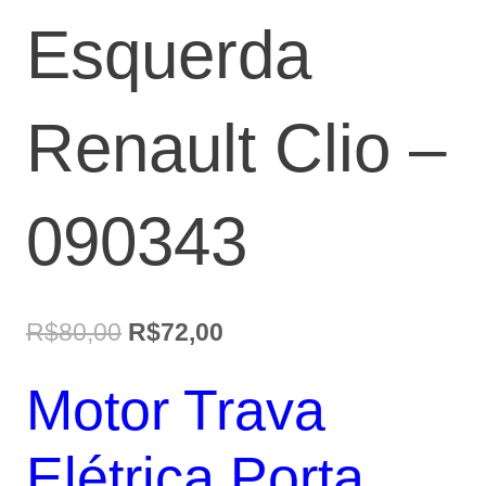
Esquerda
Renault Clio –
090343
O
O
R$
80,00
R$
72,00
preço
preço
Motor Trava
original
atual
era:
é:
Elétrica Porta