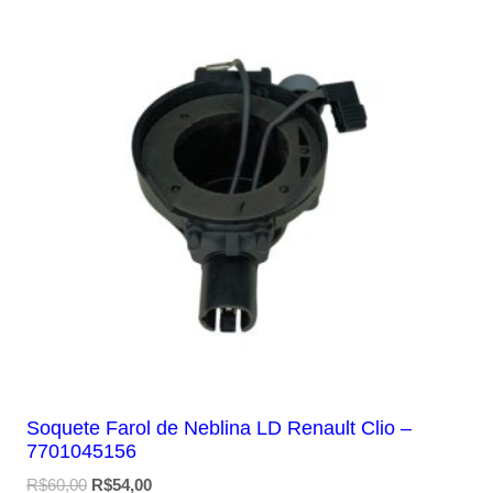
Soquete Farol de Neblina LD Renault Clio –
7701045156
O
O
R$
60,00
R$
54,00