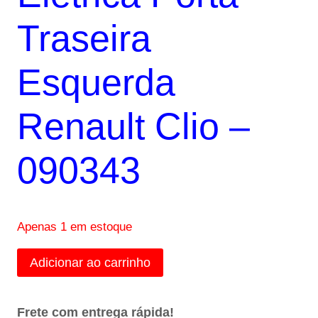
R$80,00.
R$72,00.
Traseira
Esquerda
Renault Clio –
090343
Apenas 1 em estoque
Motor
Adicionar ao carrinho
Trava
Elétrica
Frete com entrega rápida!
Porta