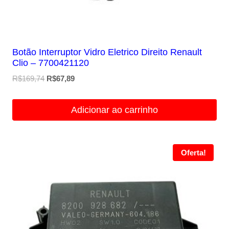
Botão Interruptor Vidro Eletrico Direito Renault
Clio – 7700421120
O
O
R$
169,74
R$
67,89
preço
preço
original
atual
Adicionar ao carrinho
era:
é:
R$169,74.
R$67,89.
Oferta!