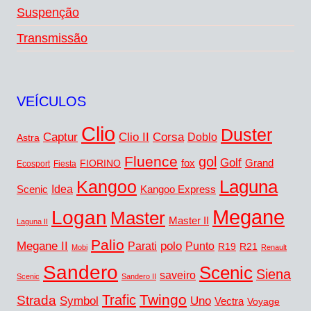
Suspenção
Transmissão
VEÍCULOS
Clio
Duster
Captur
Corsa
Clio II
Doblo
Astra
Fluence
gol
Golf
FIORINO
fox
Grand
Ecosport
Fiesta
Laguna
Kangoo
Idea
Scenic
Kangoo Express
Megane
Logan
Master
Master II
Laguna II
Palio
Megane II
polo
Punto
Parati
R19
R21
Mobi
Renault
Sandero
Scenic
Siena
saveiro
Scenic
Sandero II
Twingo
Trafic
Strada
Symbol
Uno
Vectra
Voyage