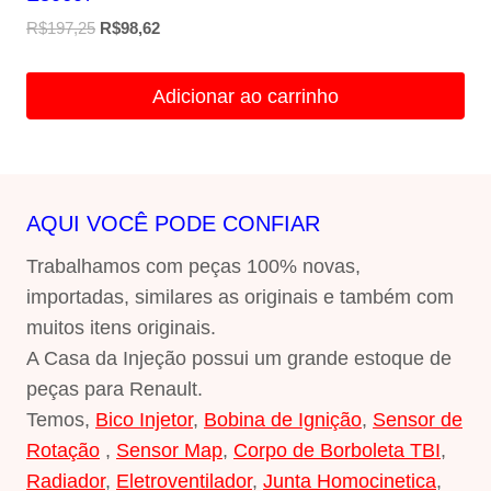
O
O
R$
197,25
R$
98,62
preço
preço
original
atual
Adicionar ao carrinho
era:
é:
R$197,25.
R$98,62.
AQUI VOCÊ PODE CONFIAR
Trabalhamos com peças 100% novas,
importadas, similares as originais e também com
muitos itens originais.
A Casa da Injeção possui um grande estoque de
peças para Renault.
Temos,
Bico Injetor
,
Bobina de Ignição
,
Sensor de
Rotação
,
Sensor Map
,
Corpo de Borboleta TBI
,
Radiador
,
Eletroventilador
,
Junta Homocinetica
,