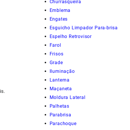
Churrasqueira
Emblema
Engates
Esguicho Limpador Para-brisa
Espelho Retrovisor
Farol
Frisos
Grade
Iluminação
Lanterna
Maçaneta
is.
Moldura Lateral
Palhetas
Parabrisa
Parachoque