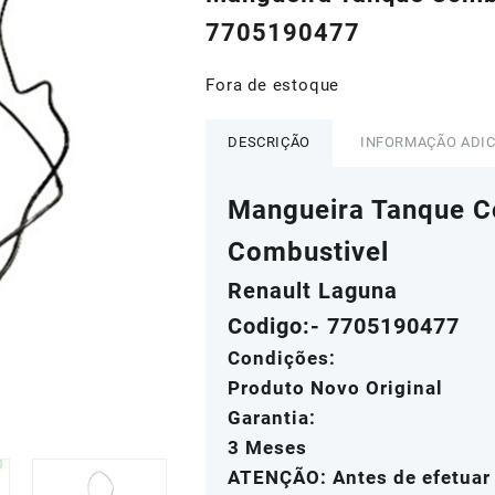
era:
é:
7705190477
R$188,60.
R$15
Fora de estoque
DESCRIÇÃO
INFORMAÇÃO ADI
Mangueira Tanque C
Combustivel
Renault Laguna
Codigo:- 7705190477
Condições:
Produto Novo Original
Garantia:
3 Meses
ATENÇÃO: Antes de efetuar 