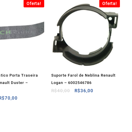
Oferta!
Oferta!
tico Porta Traseira
Suporte Farol de Neblina Renault
nault Duster –
Logan – 6002546786
O
O
R$
40,00
R$
36,00
preço
preço
O
O
R$
70,00
original
atual
preço
preço
era:
é:
original
atual
R$40,00.
R$36,00.
era:
é:
R$95,00.
R$70,00.