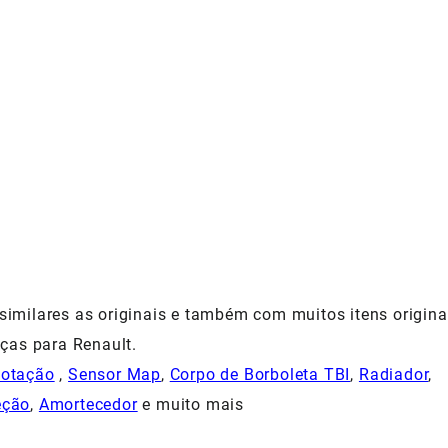
milares as originais e também com muitos itens origina
ças para Renault.
Rotação
,
Sensor Map
,
Corpo de Borboleta TBI
,
Radiador
,
eção
,
Amortecedor
e muito mais