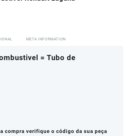
0,88.
CIONAL
META INFORMATION
ombustivel = Tubo de
a compra verifique o código da sua peça