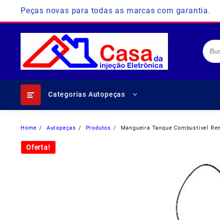
Skip
Peças novas para todas as marcas com garantia.
to
content
Categorias Autopeças
Home
Autopeças
Produtos
Mangueira Tanque Combustivel Re
Oferta!
Oferta!