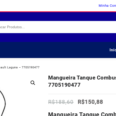
Minha Con
Iní
nault Laguna – 7705190477
Mangueira Tanque Combust
7705190477
O
O
R$
188,60
R$
150,88
preço
preç
original
atua
Mangueira Tanque Combu