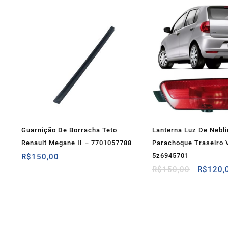
Guarnição De Borracha Teto
Lanterna Luz De Nebli
Renault Megane II – 7701057788
Parachoque Traseiro 
5z6945701
R$
150,00
O
R$
150,00
R$
120,
preço
original
era:
R$150,