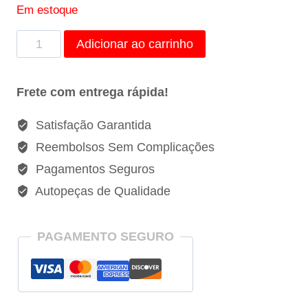
Em estoque
Chave
Adicionar ao carrinho
de
Vela
Frete com entrega rápida!
Articulada
17mm
Satisfação Garantida
-
Reembolsos Sem Complicações
JAC-
Pagamentos Seguros
T3D002B
Autopeças de Qualidade
quantidade
PAGAMENTO SEGURO