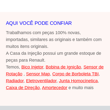
R$1.248,11.
R$249,62.
AQUI VOCÊ PODE CONFIAR
Trabalhamos com peças 100% novas,
importadas, similares as originais e também com
muitos itens originais.
A Casa da Injeção possui um grande estoque de
peças para Renault.
Temos,
Bico Injetor
,
Bobina de Ignição
,
Sensor de
Rotação
,
Sensor Map
,
Corpo de Borboleta TBI
,
Radiador
,
Eletroventilador
,
Junta Homocinetica
,
Caixa de Direção
,
Amortecedor
e muito mais