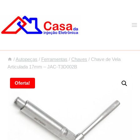
Pular
para
o
Conteúdo
/
Autopeças
/
Ferramentas
/
Chaves
/
Chave de Vela
Articulada 17mm – JAC-T3D002B
Oferta!