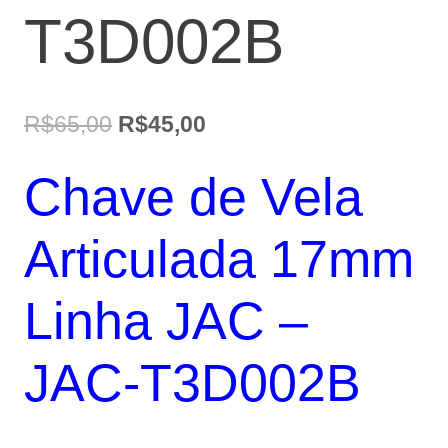
T3D002B
O
O
R$
65,00
R$
45,00
preço
preço
Chave de Vela
original
atual
era:
é:
Articulada 17mm
R$65,00.
R$45,00.
Linha JAC –
JAC-T3D002B