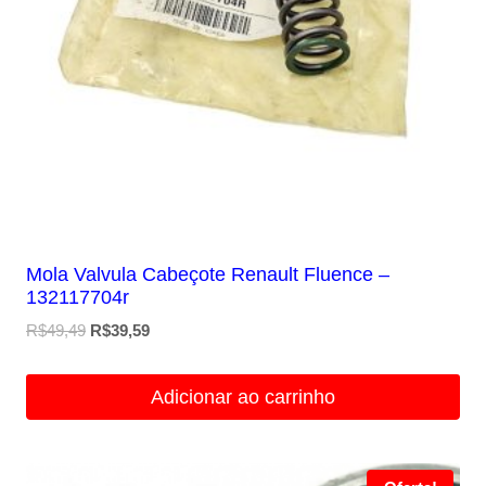
Mola Valvula Cabeçote Renault Fluence –
132117704r
O
O
R$
49,49
R$
39,59
preço
preço
original
atual
Adicionar ao carrinho
era:
é:
R$49,49.
R$39,59.