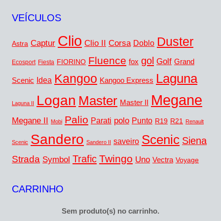
VEÍCULOS
Clio
Duster
Captur
Corsa
Clio II
Doblo
Astra
Fluence
gol
Golf
FIORINO
fox
Grand
Ecosport
Fiesta
Laguna
Kangoo
Idea
Scenic
Kangoo Express
Megane
Logan
Master
Master II
Laguna II
Palio
Megane II
polo
Punto
Parati
R19
R21
Mobi
Renault
Sandero
Scenic
Siena
saveiro
Scenic
Sandero II
Twingo
Trafic
Strada
Symbol
Uno
Vectra
Voyage
CARRINHO
Sem produto(s) no carrinho.