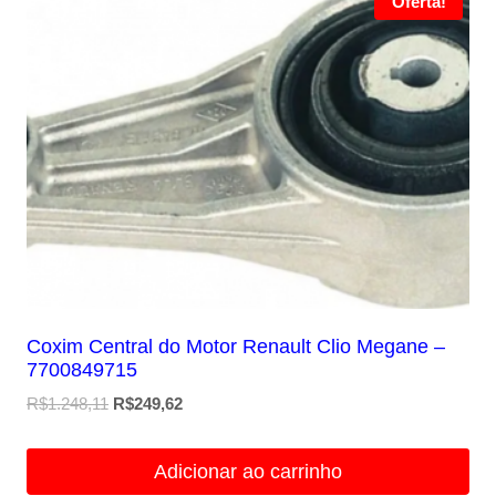
Oferta!
Coxim Central do Motor Renault Clio Megane –
7700849715
O
O
R$
1.248,11
R$
249,62
preço
preço
original
atual
Adicionar ao carrinho
era:
é: