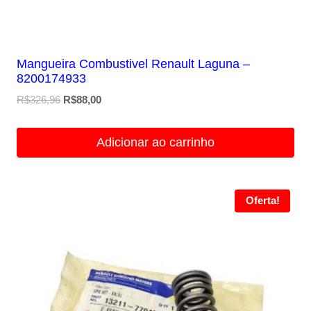
Mangueira Combustivel Renault Laguna –
8200174933
O
O
R$
326,96
R$
88,00
preço
preço
original
atual
Adicionar ao carrinho
era:
é:
R$326,96.
R$88,00.
Oferta!