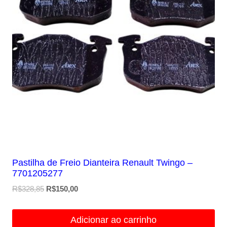
Pastilha de Freio Dianteira Renault Twingo –
7701205277
O
O
R$
328,85
R$
150,00
preço
preço
original
atual
Adicionar ao carrinho
era:
é: