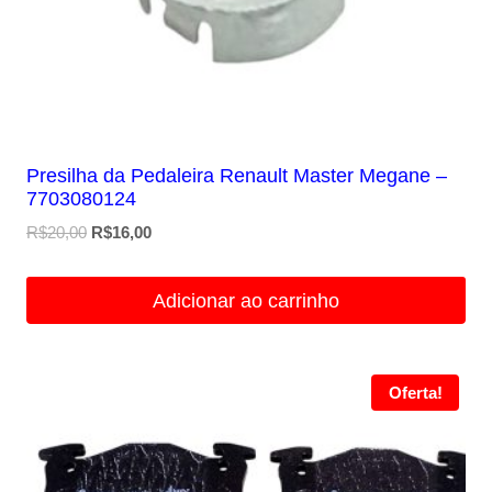
Presilha da Pedaleira Renault Master Megane –
7703080124
O
O
R$
20,00
R$
16,00
preço
preço
original
atual
Adicionar ao carrinho
era:
é:
R$20,00.
R$16,00.
Oferta!