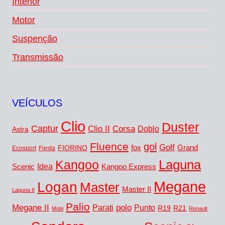
Interior
Motor
Suspenção
Transmissão
VEÍCULOS
Clio
Duster
Captur
Clio II
Corsa
Doblo
Astra
Fluence
gol
Golf
fox
Grand
FIORINO
Ecosport
Fiesta
Kangoo
Laguna
Idea
Scenic
Kangoo Express
Megane
Logan
Master
Master II
Laguna II
Palio
Megane II
polo
Punto
Parati
R19
R21
Mobi
Renault