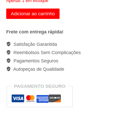
Apenas 1 em estoque
Flexível
Adicionar ao carrinho
do
Freio
Frete com entrega rápida!
da
Roda
Satisfação Garantida
Dianteira
Reembolsos Sem Complicações
Renault
Pagamentos Seguros
Master
Autopeças de Qualidade
-
8200673552
quantidade
PAGAMENTO SEGURO