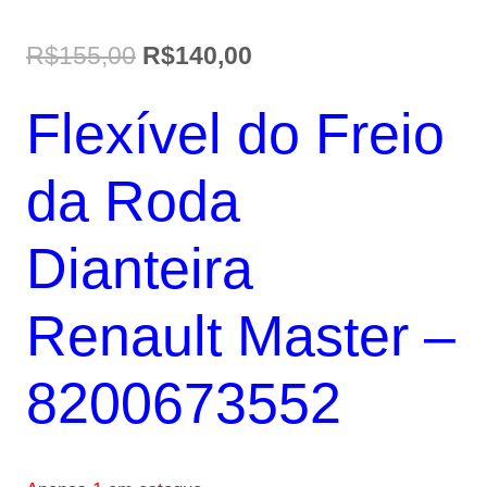
O
O
R$
155,00
R$
140,00
preço
preço
Flexível do Freio
original
atual
era:
é:
da Roda
R$155,00.
R$140,00.
Dianteira
Renault Master –
8200673552