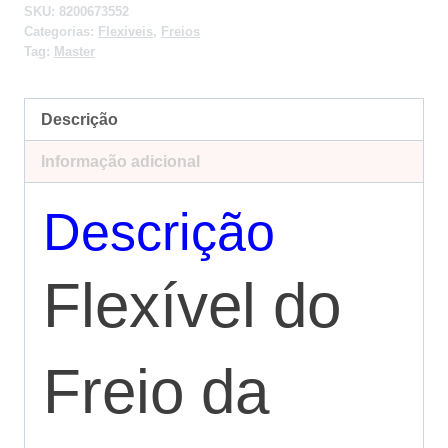
SKU:
8200673552
Categorias:
Flexiveis
,
Freios
Tag:
Master
Descrição
Informação adicional
Descrição
Flexível do
Freio da