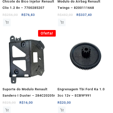
Chicote do Bico Injetor Renault
Modulo do Airbag Renault
Clio 1.2 8v – 7700285207
Twingo – 8200111668
O
O
O
O
R$
256,00
R$
76,83
R$
482,00
R$
337,40
preço
preço
preço
preço
original
atual
original
atual
era:
é:
era:
é:
Oferta!
R$256,00.
R$76,83.
R$482,00.
R$337,40.
Suporte do Modulo Renault
Engrenagem Tbi Ford Ka 1.0
Sandero I Duster – 284C20205r
3cc 12v – ECB9F991
O
O
R$
25,00
R$
16,00
R$
20,00
preço
preço
original
atual