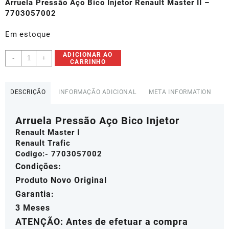
original
atual
Arruela Pressão Aço Bico Injetor Renault Master II –
era:
é:
7703057002
R$12,80.
R$8,96.
Em estoque
Arruela
ADICIONAR AO
-
+
CARRINHO
Pressão
Aço
Bico
DESCRIÇÃO
INFORMAÇÃO ADICIONAL
META INFORMATION
Injetor
Renault
Arruela Pressão Aço Bico Injetor
Master
I
Renault Master I
-
Renault Trafic
7703057002
Codigo:- 7703057002
quantidade
Condições:
Produto Novo Original
Garantia:
3 Meses
ATENÇÃO: Antes de efetuar a compra