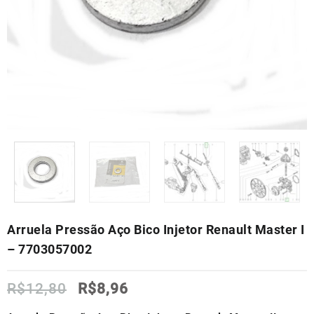
Arruela Pressão Aço Bico Injetor Renault Master I
– 7703057002
O
O
R$
12,80
R$
8,96
preço
preço