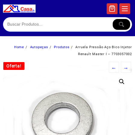
Skip
to
content
Home
Autopeças
Produtos
Arruela Pressão Aço Bico Injetor
Renault Master I – 7703057002
Oferta!
Oferta!
←
→