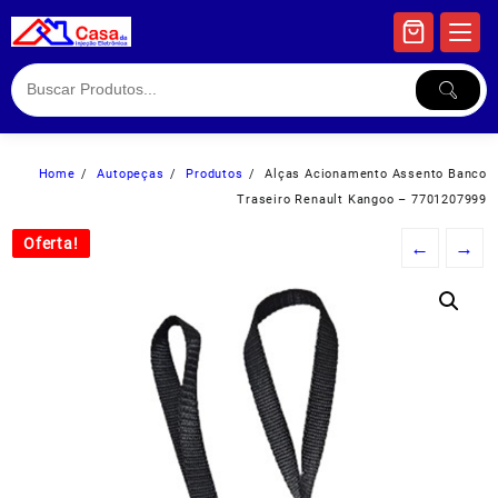
Skip
to
content
Home
Autopeças
Produtos
Alças Acionamento Assento Banco
Traseiro Renault Kangoo – 7701207999
Oferta!
Oferta!
←
→