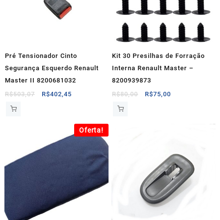
Pré Tensionador Cinto
Kit 30 Presilhas de Forração
Segurança Esquerdo Renault
Interna Renault Master –
Master II 8200681032
8200939873
O
O
O
O
R$
503,07
R$
402,45
R$
80,00
R$
75,00
preço
preço
preço
preço
original
atual
original
atual
era:
é:
era:
é:
Oferta!
R$503,07.
R$402,45.
R$80,00.
R$75,00.