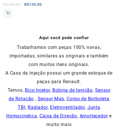
O
O
R$
150,00
R$
120,00
preço
preço
original
atual
era:
é:
R$150,00.
R$120,00.
Aqui você pode confiar
Trabalhamos com peças 100% novas,
importadas, similares as originais e também
com muitos itens originais.
A Casa da Injeção possui um grande estoque de
peças para Renault.
Temos,
Bico Injetor
,
Bobina de Ignição
,
Sensor
de Rotação
,
Sensor Map
,
Corpo de Borboleta
TBI
,
Radiador
,
Eletroventilador
,
Junta
Homocinetica
,
Caixa de Direção
,
Amortecedor
e
muito mais