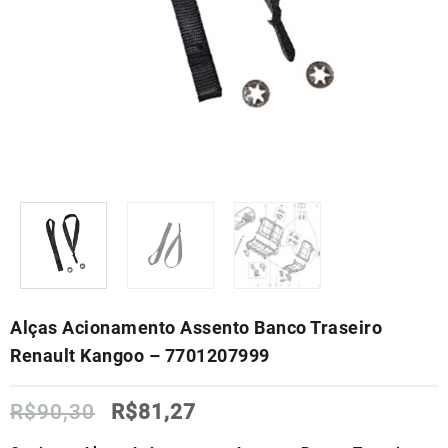
Alças Acionamento Assento Banco Traseiro
Renault Kangoo – 7701207999
O
O
R$
90,30
R$
81,27
preço
preço