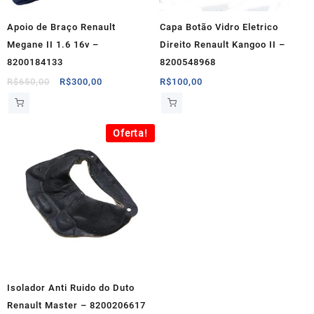
Apoio de Braço Renault
Capa Botão Vidro Eletrico
Megane II 1.6 16v –
Direito Renault Kangoo II –
8200184133
8200548968
O
O
R$
650,00
R$
300,00
R$
100,00
preço
preço
original
atual
era:
é:
Oferta!
R$650,00.
R$300,00.
Isolador Anti Ruido do Duto
Renault Master – 8200206617