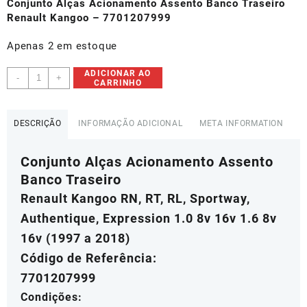
original
atual
Conjunto Alças Acionamento Assento Banco Traseiro
era:
é:
Renault Kangoo – 7701207999
R$90,30.
R$81,27.
Apenas 2 em estoque
Alças
ADICIONAR AO
-
+
CARRINHO
Acionamento
Assento
Banco
DESCRIÇÃO
INFORMAÇÃO ADICIONAL
META INFORMATION
Traseiro
Renault
Conjunto Alças Acionamento Assento
Kangoo
-
Banco Traseiro
7701207999
Renault Kangoo RN, RT, RL, Sportway,
quantidade
Authentique, Expression 1.0 8v 16v 1.6 8v
16v (1997 a 2018)
Código de Referência:
7701207999
Condições: