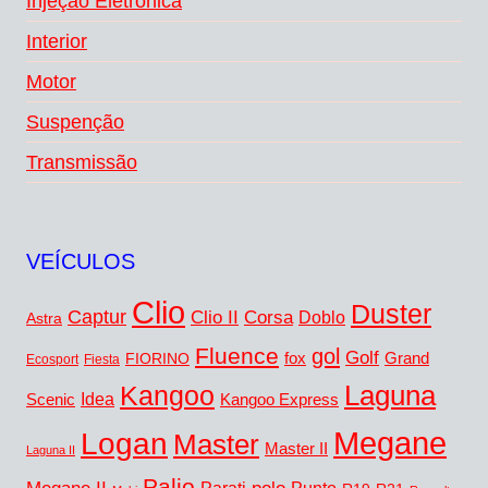
Injeção Eletrônica
Interior
Motor
Suspenção
Transmissão
VEÍCULOS
Clio
Duster
Captur
Corsa
Clio II
Doblo
Astra
Fluence
gol
Golf
fox
Grand
FIORINO
Ecosport
Fiesta
Kangoo
Laguna
Idea
Scenic
Kangoo Express
Megane
Logan
Master
Master II
Laguna II
Palio