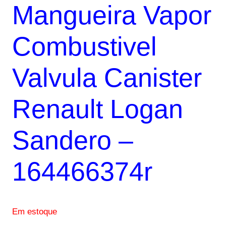
Mangueira Vapor
original
atual
era:
é:
Combustivel
R$107,66.
R$64,60.
Valvula Canister
Renault Logan
Sandero –
164466374r
Em estoque