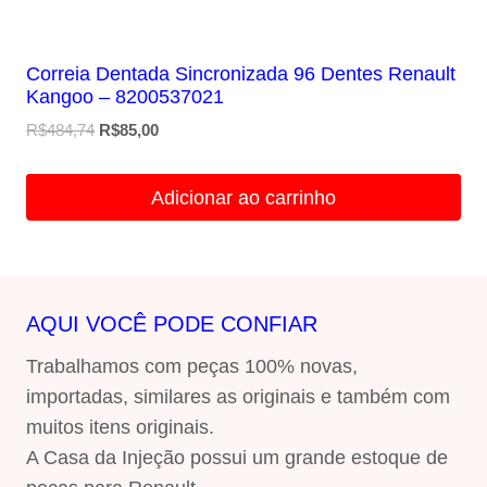
Correia Dentada Sincronizada 96 Dentes Renault
Kangoo – 8200537021
O
O
R$
484,74
R$
85,00
preço
preço
original
atual
Adicionar ao carrinho
era:
é:
R$484,74.
R$85,00.
AQUI VOCÊ PODE CONFIAR
Trabalhamos com peças 100% novas,
importadas, similares as originais e também com
muitos itens originais.
A Casa da Injeção possui um grande estoque de