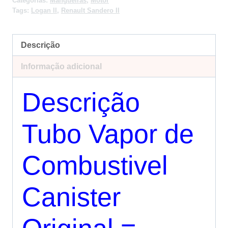
Categorias:
Mangueiras
,
Motor
Tags:
Logan II
,
Renault Sandero II
Descrição
Informação adicional
Descrição
Tubo Vapor de
Combustivel
Canister