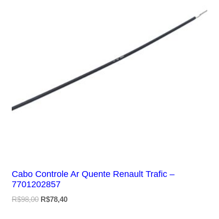
Cabo Controle Ar Quente Renault Trafic –
7701202857
O
O
R$
98,00
R$
78,40
preço
preço