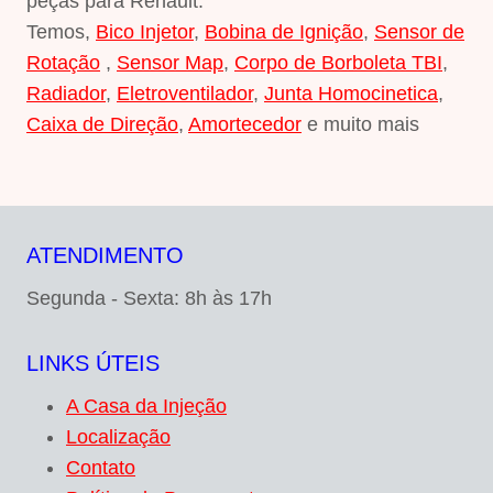
peças para Renault.
Temos,
Bico Injetor
,
Bobina de Ignição
,
Sensor de
Rotação
,
Sensor Map
,
Corpo de Borboleta TBI
,
Radiador
,
Eletroventilador
,
Junta Homocinetica
,
Caixa de Direção
,
Amortecedor
e muito mais
ATENDIMENTO
Segunda - Sexta: 8h às 17h
LINKS ÚTEIS
A Casa da Injeção
Localização
Contato