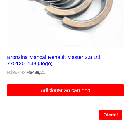
Bronzina Mancal Renault Master 2.8 Dti –
7701205148 (Jogo)
O
O
R$
998,43
R$
499,21
preço
preço
original
atual
Adicionar ao carrinho
era:
é:
R$998,43.
R$499,21.
Oferta!