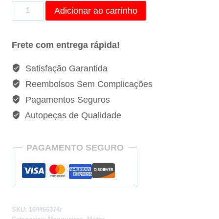
Mangueira
Adicionar ao carrinho
Respiro
Canister
Frete com entrega rápida!
Renault
Logan
Satisfação Garantida
Sandero
Reembolsos Sem Complicações
-
Pagamentos Seguros
164466374r
Autopeças de Qualidade
quantidade
PAGAMENTO SEGURO
SKU:
164466374r