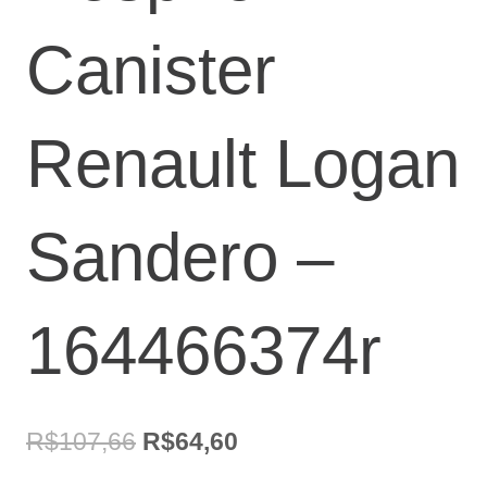
Canister
Renault Logan
Sandero –
164466374r
O
O
R$
107,66
R$
64,60
preço
preço