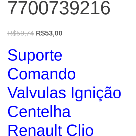
7700739216
O
O
R$
59,74
R$
53,00
preço
preço
Suporte
original
atual
era:
é:
Comando
R$59,74.
R$53,00.
Valvulas Ignição
Centelha
Renault Clio