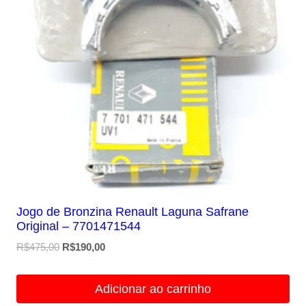
Jogo de Bronzina Renault Laguna Safrane
Original – 7701471544
O
O
R$
475,00
R$
190,00
preço
preço
original
atual
Adicionar ao carrinho
era:
é: