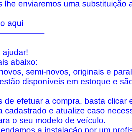
s lhe enviaremos uma substituição 
ão aqui
—————–
 ajudar!
is abaixo:
ovos, semi-novos, originais e para
estão disponíveis em estoque e sã
 de efetuar a compra, basta clicar 
a cadastrado e atualize caso necess
ara o seu modelo de veículo.
ndamos a instalação por um profis