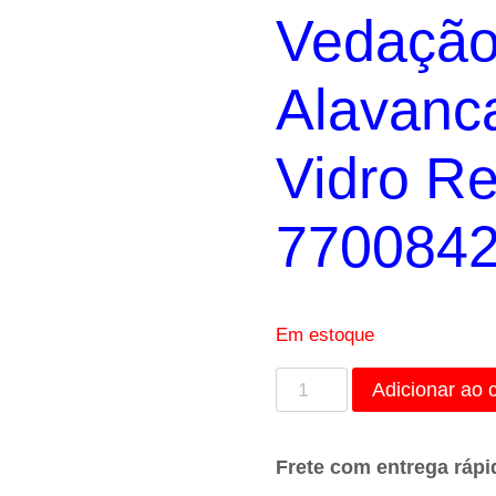
Vedação
Alavanca
Vidro Re
770084
Em estoque
Vedação
Adicionar ao 
de
Borracha
Frete com entrega rápi
da