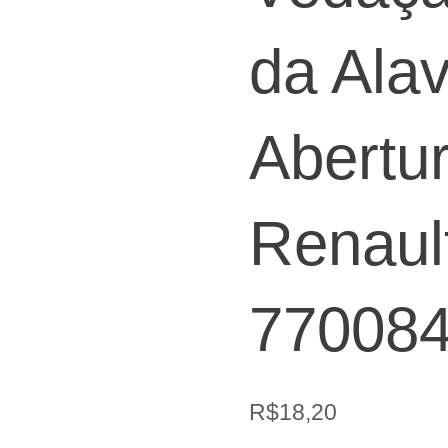
da Ala
Abertur
Renault
77008
R$
18,20