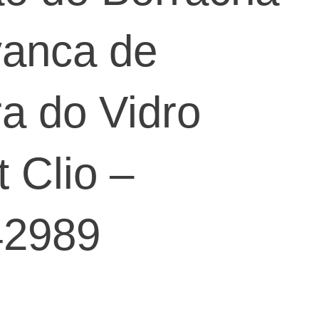
vanca de
a do Vidro
 Clio –
42989