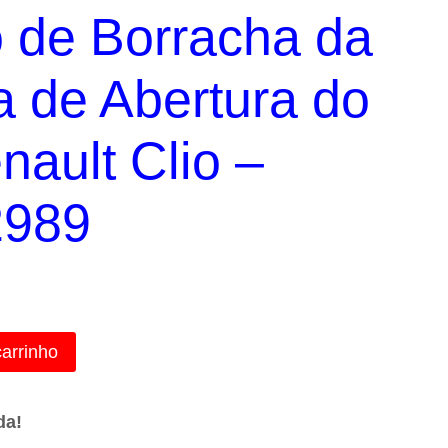
 de Borracha da
 de Abertura do
nault Clio –
2989
carrinho
da!