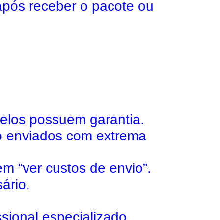
após receber o pacote ou
lelos possuem garantia.
o enviados com extrema
em “ver custos de envio”.
ário.
sional especializado.