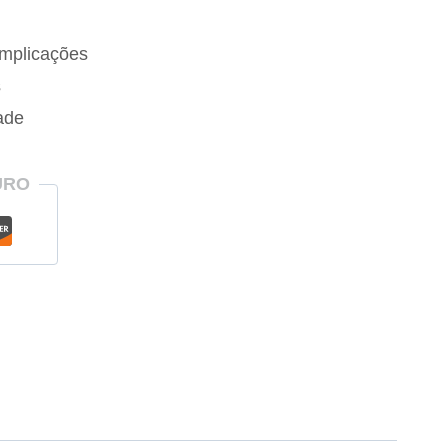
mplicações
s
ade
URO