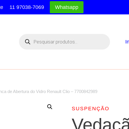
te
11 97038-7069
Whatsapp
Pesquisar
produtos
I
ca de Abertura do Vidro Renault Clio – 7700842989
SUSPENÇÃO
Vedaçã