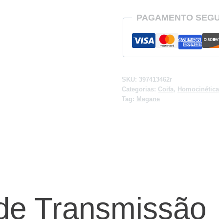
PAGAMENTO SEG
SKU:
397413462r
Categorias:
Coifa
,
Homocinética
Tag:
Megane
 de Transmissão