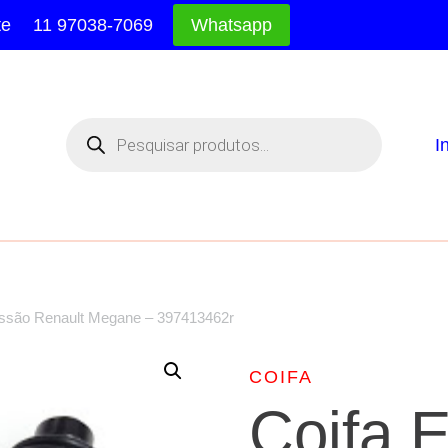
te
11 97038-7069
Whatsapp
Pesquisar
produtos
I
issão Renault Megane – 397413462r
COIFA
Coifa E