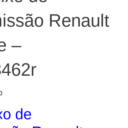
issão Renault
e –
462r
O
0
preço
xo de
atual
é: