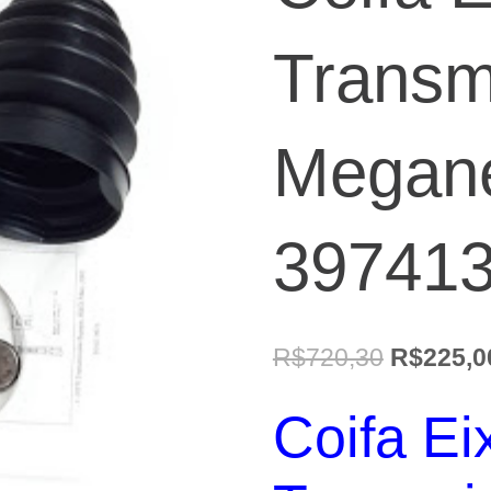
Transm
Megan
397413
O
R$
720,30
R$
225,0
preço
Coifa Ei
original
era: