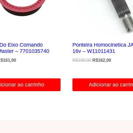
 Do Eixo Comando
Ponteira Homocinetica J
Master – 7701035740
16v – W11011431
O
O
O
O
$
161,00
R$
180,00
R$
162,00
reço
preço
preço
preço
riginal
atual
original
atual
ra:
é:
era:
é:
icionar ao carrinho
Adicionar ao carri
$190,00.
R$161,00.
R$180,00.
R$162,00.