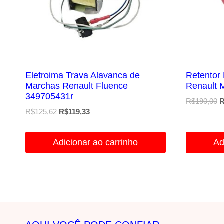
Eletroima Trava Alavanca de
Retentor
Marchas Renault Fluence
Renault 
349705431r
R$
190,00
R
O
O
R$
125,62
R$
119,33
p
preço
preço
o
original
atual
e
Adicionar ao carrinho
Ad
era:
é:
R
R$125,62.
R$119,33.