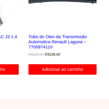
AC J3 1.4
Tubo do Oleo da Transmissão
Automatica Renault Laguna –
7700874110
O
O
R$
120,00
R$
108,00
preço
preço
original
atual
nho
Adicionar ao carrinho
era:
é:
R$120,00.
R$108,00.