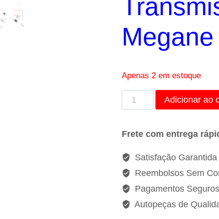
Transmi
R$720,3
Megane 
Apenas 2 em estoque
Coifa
Adicionar ao 
Eixo
de
Frete com entrega rápi
Transmissão
Renault
Satisfação Garantida
Megane
Reembolsos Sem Co
-
Pagamentos Seguro
397413462r
Autopeças de Qualid
quantidade