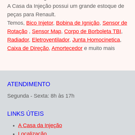
A Casa da Injeção possui um grande estoque de
peças para Renault.
Temos,
Bico Injetor
,
Bobina de Ignição
,
Sensor de
Rotação
,
Sensor Map
,
Corpo de Borboleta TBI
,
Radiador
,
Eletroventilador
,
Junta Homocinetica
,
Caixa de Direção
,
Amortecedor
e muito mais
ATENDIMENTO
Segunda - Sexta: 8h às 17h
LINKS ÚTEIS
A Casa da Injeção
Localização