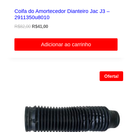
Coifa do Amortecedor Dianteiro Jac J3 –
2911350u8010
O
O
R$
82,00
R$
41,00
preço
preço
original
atual
Adicionar ao carrinho
era:
é:
R$82,00.
R$41,00.
Oferta!