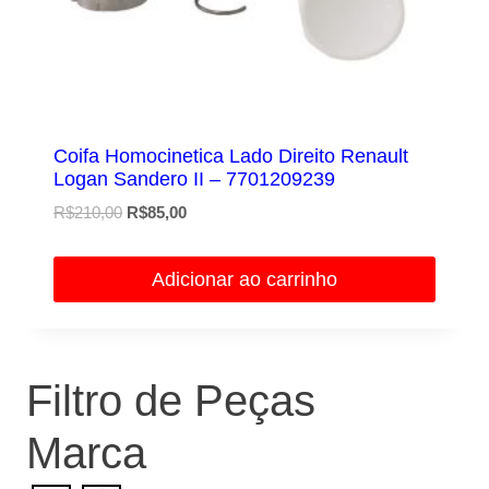
Coifa Homocinetica Lado Direito Renault
Logan Sandero II – 7701209239
O
O
R$
210,00
R$
85,00
preço
preço
original
atual
Adicionar ao carrinho
era:
é:
R$210,00.
R$85,00.
Filtro de Peças
Marca