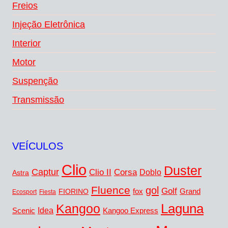
Freios
Injeção Eletrônica
Interior
Motor
Suspenção
Transmissão
VEÍCULOS
Clio
Duster
Captur
Clio II
Corsa
Doblo
Astra
Fluence
gol
Golf
fox
Grand
FIORINO
Ecosport
Fiesta
Kangoo
Laguna
Idea
Scenic
Kangoo Express