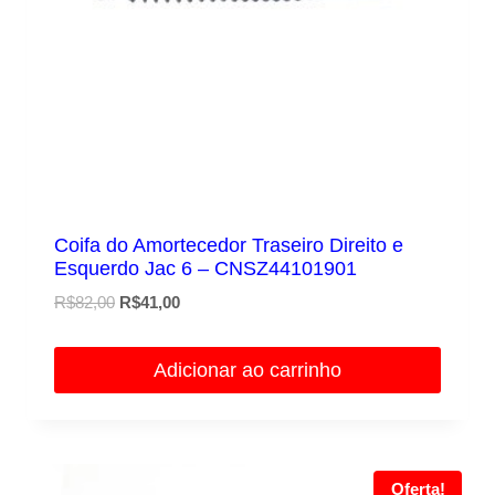
Coifa do Amortecedor Traseiro Direito e
Esquerdo Jac 6 – CNSZ44101901
O
O
R$
82,00
R$
41,00
preço
preço
original
atual
Adicionar ao carrinho
era:
é:
R$82,00.
R$41,00.
Oferta!