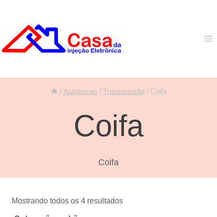
Pular
para
o
Conteúdo
/
Autopeças
/
Transmissão
/
Coifa
Coifa
Coifa
Mostrando todos os 4 resultados