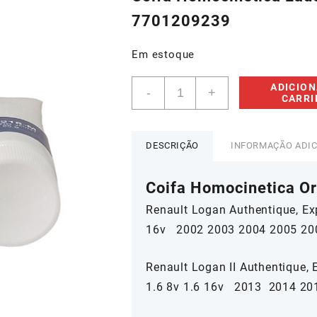
era:
é:
7701209239
R$210,00.
R$85,
Em estoque
Coifa
ADICION
-
+
Homocinetica
CARR
Lado
Direito
Renault
DESCRIÇÃO
INFORMAÇÃO ADI
Logan
Sandero
Coifa Homocinetica Ori
II
-
Renault Logan Authentique, Expr
7701209239
16v 2002 2003 2004 2005 20
quantidade
Renault Logan II Authentique, 
1.6 8v 1.6 16v 2013 2014 20