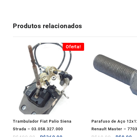
Produtos relacionados
Oferta!
Trambulador Fiat Palio Siena
Parafuso de Aço 12x
Strada – 03.058.327.000
Renault Master – 770
O
O
O
O