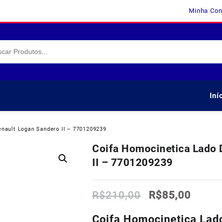
Minha Con
Iní
enault Logan Sandero II – 7701209239
Coifa Homocinetica Lado 
II – 7701209239
O
O
R$
210,00
R$
85,00
preço
preço
original
atual
Coifa Homocinetica Lado