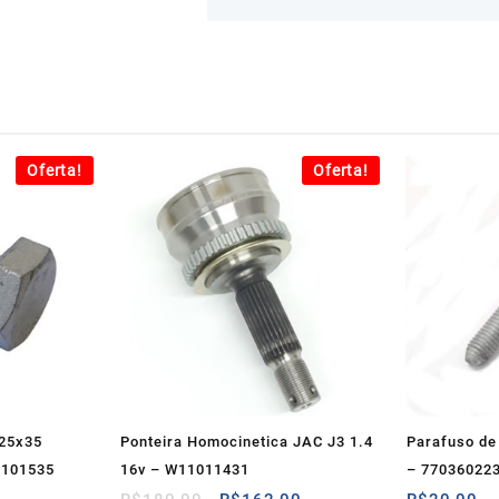
Oferta!
Oferta!
125x35
Ponteira Homocinetica JAC J3 1.4
Parafuso de
3101535
16v – W11011431
– 77036022
O
O