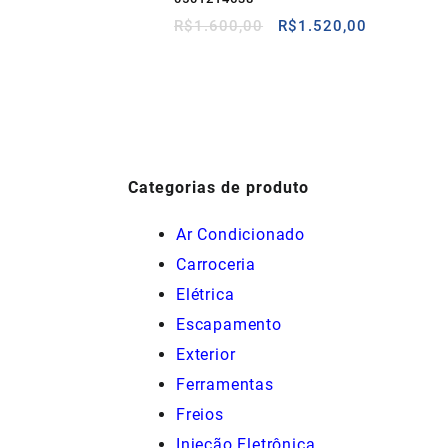
O
O
R$
1.600,00
R$
1.520,00
preço
preço
original
atual
era:
é:
R$1.600,00.
R$1.520,0
Categorias de produto
Ar Condicionado
Carroceria
Elétrica
Escapamento
Exterior
Ferramentas
Freios
Injeção Eletrônica