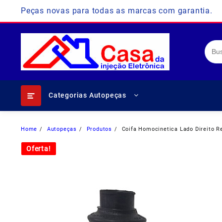
Skip
Peças novas para todas as marcas com garantia.
to
content
Categorias Autopeças
Home
Autopeças
Produtos
Coifa Homocinetica Lado Direito R
Oferta!
Oferta!