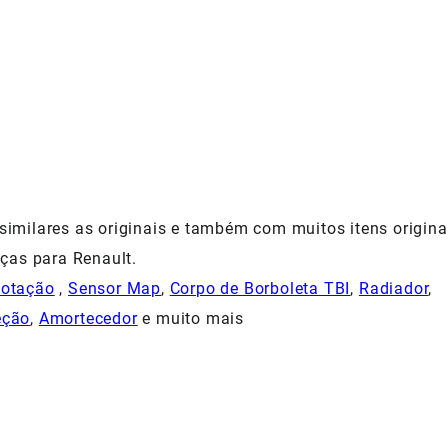
milares as originais e também com muitos itens origina
ças para Renault.
Rotação
,
Sensor Map
,
Corpo de Borboleta TBI
,
Radiador
,
eção
,
Amortecedor
e muito mais