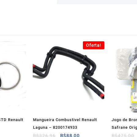
Oferta!
STD Renault
Mangueira Combustivel Renault
Jogo de Bro
Laguna – 8200174933
Safrane Ori
O
O
R$
326,96
R$
88,00
R$
475,00