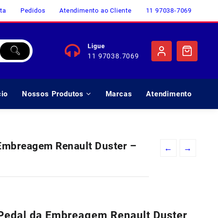
ta
Pedidos
Atendimento ao Cliente
11 97038-7069
Ligue
11 97038.7069
cio
Nossos Produtos
Marcas
Atendimento
Embreagem Renault Duster –
←
→
o
l
Pedal da Embreagem Renault Duster