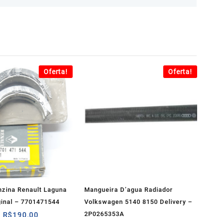
Oferta!
Oferta!
nzina Renault Laguna
Mangueira D’agua Radiador
ginal – 7701471544
Volkswagen 5140 8150 Delivery –
O
O
2P0265353A
R$
190,00