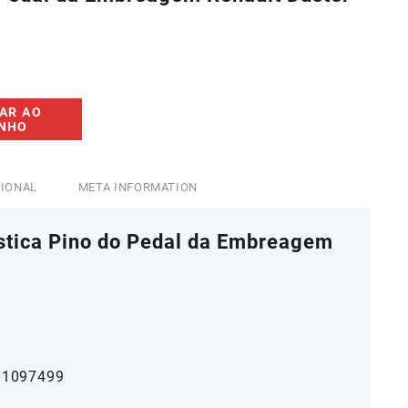
3,50.
AR AO
INHO
CIONAL
META INFORMATION
stica Pino do Pedal da Embreagem
01097499