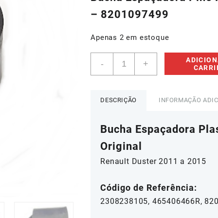
era:
é:
– 8201097499
R$130,00.
R$12
Apenas 2 em estoque
Espaçador
ADICION
-
+
Pino
CARR
Pedal
da
Embreagem
DESCRIÇÃO
INFORMAÇÃO ADI
Renault
Duster
Bucha Espaçadora Pla
-
8201097499
Original
quantidade
Renault Duster 2011 a 2015
Código de Referência:
2308238105, 465406466R, 82