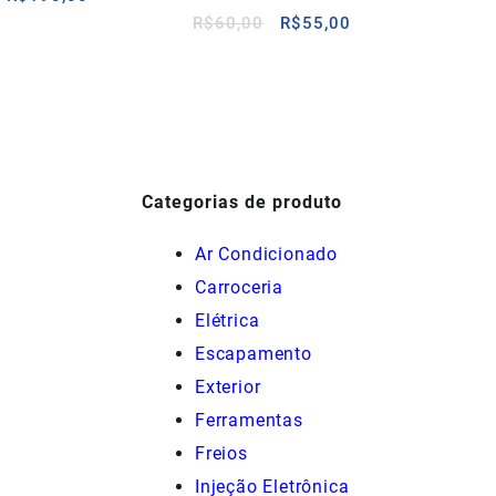
preço
preço
O
O
R$
60,00
R$
55,00
original
atual
preço
preço
era:
é:
original
atual
R$475,00.
R$190,00.
era:
é:
R$60,00.
R$55,00.
Categorias de produto
Ar Condicionado
Carroceria
Elétrica
Escapamento
Exterior
Ferramentas
Freios
Injeção Eletrônica