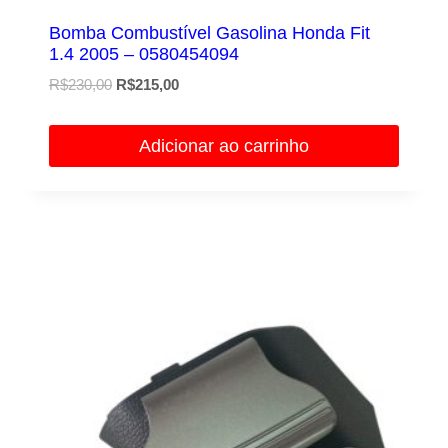
Bomba Combustível Gasolina Honda Fit
1.4 2005 – 0580454094
O
O
R$
230,00
R$
215,00
preço
preço
original
atual
Adicionar ao carrinho
era:
é:
R$230,00.
R$215,00.