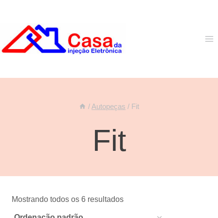
Pular
para
o
Conteúdo
/
Autopeças
/
Fit
Fit
Mostrando todos os 6 resultados