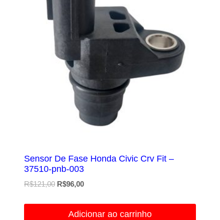
Sensor De Fase Honda Civic Crv Fit –
37510-pnb-003
O
O
R$
121,00
R$
96,00
preço
preço
original
atual
Adicionar ao carrinho
era:
é: