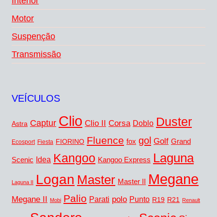
Interior
Motor
Suspenção
Transmissão
VEÍCULOS
Clio
Duster
Captur
Clio II
Corsa
Doblo
Astra
Fluence
gol
Golf
fox
Grand
FIORINO
Ecosport
Fiesta
Kangoo
Laguna
Idea
Scenic
Kangoo Express
Megane
Logan
Master
Master II
Laguna II
Palio
Megane II
polo
Punto
Parati
R19
R21
Mobi
Renault