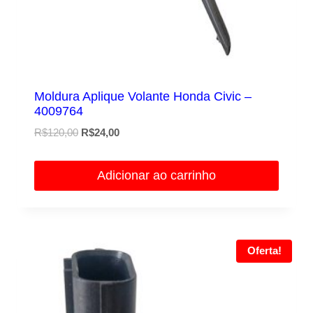
Moldura Aplique Volante Honda Civic –
4009764
O
O
R$
120,00
R$
24,00
preço
preço
original
atual
Adicionar ao carrinho
era:
é:
R$120,00.
R$24,00.
Oferta!